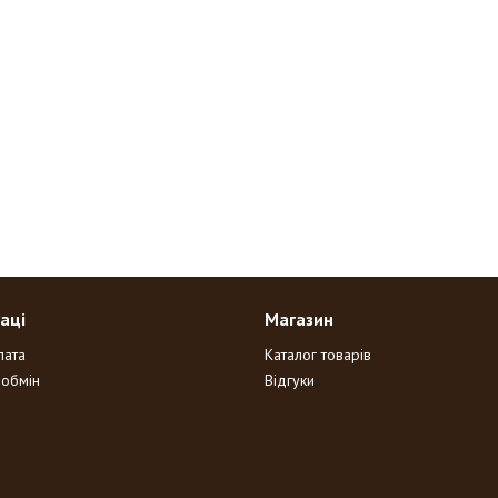
аці
Магазин
лата
Каталог товарів
 обмін
Відгуки