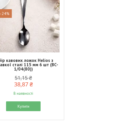
–24%
ір кавових ложок Helios з
авкої сталі 115 мм 6 шт (BC-
1/04(80))
51,15 ₴
38,87 ₴
В наявності
Купити