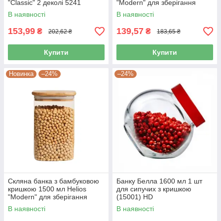
"Classic" 2 деколі 5241
"Modern" для зберігання
продуктів 5232
В наявності
В наявності
153,99
139,57
₴
₴
202,62 ₴
183,65 ₴
Купити
Купити
Новинка
–24%
–24%
Скляна банка з бамбуковою
Банку Белла 1600 мл 1 шт
кришкою 1500 мл Helios
для сипучих з кришкою
"Modern" для зберігання
(15001) HD
продуктів 5230
В наявності
В наявності