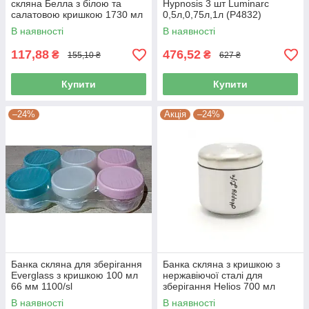
скляна Белла з білою та
Hypnosis 3 шт Luminarc
салатовою кришкою 1730 мл
0,5л,0,75л,1л (P4832)
15015
В наявності
В наявності
117,88
476,52
₴
₴
155,10 ₴
627 ₴
Купити
Купити
–24%
Акція
–24%
Банка скляна для зберігання
Банка скляна з кришкою з
Everglass з кришкою 100 мл
нержавіючої сталі для
66 мм 1100/sl
зберігання Helios 700 мл
1718A
В наявності
В наявності