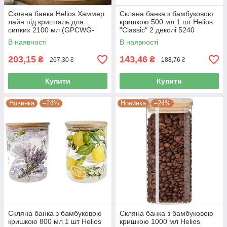
Скляна банка Helios Хаммер
Скляна банка з бамбуковою
лайн під кришталь для
кришкою 500 мл 1 шт Helios
сипких 2100 мл (GPCWG-
"Classic" 2 деколі 5240
01B)
В наявності
В наявності
203,15
143,46
₴
₴
267,30 ₴
188,76 ₴
Купити
Купити
Новинка
–24%
Новинка
–24%
Скляна банка з бамбуковою
Скляна банка з бамбуковою
кришкою 800 мл 1 шт Helios
кришкою 1000 мл Helios