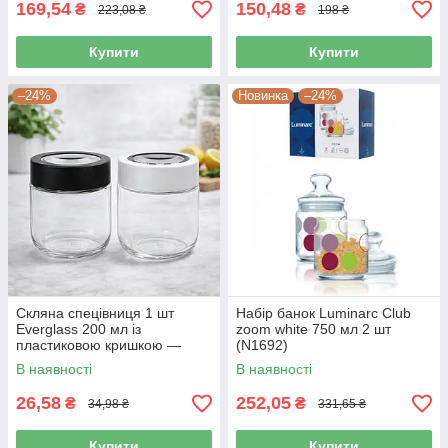
169,54
150,48
₴
₴
223,08 ₴
198 ₴
Купити
Купити
–24%
Новинка
–24%
Скляна спецівниця 1 шт
Набір банок Luminarc Club
Everglass 200 мл із
zoom white 750 мл 2 шт
пластиковою кришкою —
(N1692)
ємність для спецій, солі та
В наявності
В наявності
приправ 20001
26,58
252,05
₴
₴
34,98 ₴
331,65 ₴
Купити
Купити