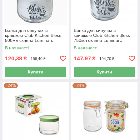
Банка для сипучих із
Банка для сипучих із
кришкою Club Kitchen Bless
кришкою Club Kitchen Bless
500мл скляна Luminarc
750мл скляна Luminarc
V3653
V3648
В наявності
В наявності
120,38
147,97
₴
₴
158,40 ₴
194,70 ₴
Купити
Купити
–24%
–24%