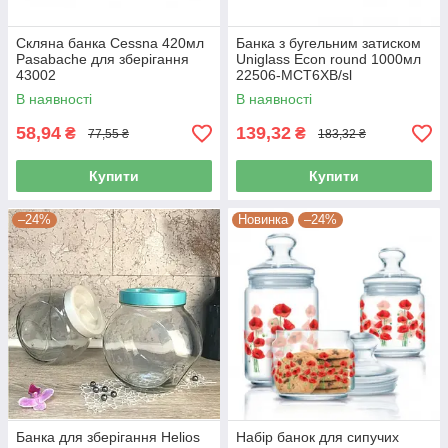
Скляна банка Cessna 420мл
Банка з бугельним затиском
Pasabache для зберігання
Uniglass Econ round 1000мл
43002
22506-МСТ6ХВ/sl
В наявності
В наявності
58,94
139,32
₴
₴
77,55 ₴
183,32 ₴
Купити
Купити
–24%
Новинка
–24%
Банка для зберігання Helios
Набір банок для сипучих