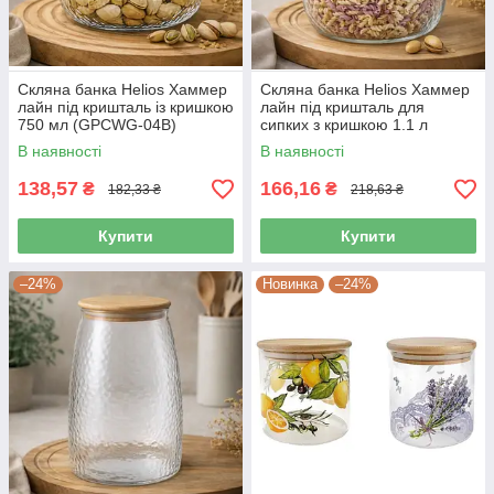
Скляна банка Helios Хаммер
Скляна банка Helios Хаммер
лайн під кришталь із кришкою
лайн під кришталь для
750 мл (GPCWG-04B)
сипких з кришкою 1.1 л
(GPCWG-03B)
В наявності
В наявності
138,57
166,16
₴
₴
182,33 ₴
218,63 ₴
Купити
Купити
–24%
Новинка
–24%