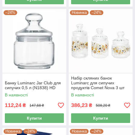
–24%
Новинка
–24%
Набір скляних банок
Банку Luminarc Jar Club для
Luminarc для сипучих
сипучих 0,5 л (N1838) HD
продуктів Comet Nova 3 шт
0,5+0,75+1 л (p2332)
В наявності
В наявності
112,24
386,23
₴
₴
147,68 ₴
508,20 ₴
Купити
Купити
Новинка
–24%
Новинка
–24%