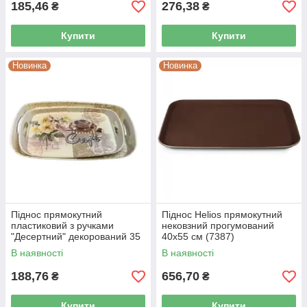
185,46
276,38
₴
₴
Купити
Купити
Новинка
Новинка
Піднос прямокутний
Піднос Helios прямокутний
пластиковий з ручками
нековзний прогумований
"Десертний" декорований 35
40х55 см (7387)
см* 24,5 см Helios 7391
В наявності
В наявності
188,76
656,70
₴
₴
Купити
Купити