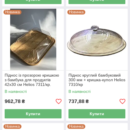
Новинка
Новинка
Піднос із прозорою кришкою
Піднос круглий бамбуковий
з бамбука для продуктів
300 мм + кришка-купол Helios
42х30 см Helios 7311/кр.
7310/кр
В наявності
В наявності
962,78
737,88
₴
₴
Купити
Купити
Новинка
Новинка