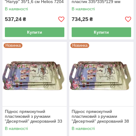
"Натур" 35*1,6 см Helios 7204
пластик 335*335*129 мм
Helios 7262/7263
В наявності
В наявності
537,24
734,25
₴
₴
Купити
Купити
Новинка
Новинка
Піднос прямокутний
Піднос прямокутний
пластиковий з ручками
пластиковий з ручками
"Десертний" декорований 33
"Десертний" декорований 38
см* 21,5 см Helios 7390
см* 24,5 см Helios 7392
В наявності
В наявності