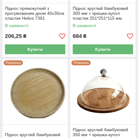
Піднос прямокутний з
Піднос круглий бамбуковий
прогумованим дном 40х30см
300 мм + кришка-купол
пластик Helios 7381
пластик 251*251*115 мм
Helios 7260/7261
В наявності
В наявності
206,25
684
₴
₴
Купити
Купити
Новинка
Новинка
Піднос круглий бамбуковий
Піднос круглий бамбуковий
350 мм + кришка-купол