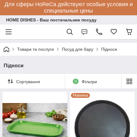
Для сферы HoReCa действуют особые условия и
специальные цены
HOME DISHES - Ваш постачальник посуду
Товари та послуги
Посуд для бару
Підноси
Підноси
Сортування
0
Фільтри
Новинка