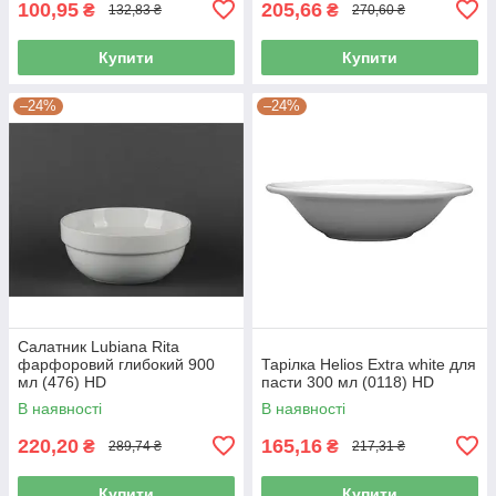
100,95
205,66
₴
₴
132,83 ₴
270,60 ₴
Купити
Купити
–24%
–24%
Салатник Lubiana Rita
фарфоровий глибокий 900
Тарілка Helios Extra white для
мл (476) HD
пасти 300 мл (0118) HD
В наявності
В наявності
220,20
165,16
₴
₴
289,74 ₴
217,31 ₴
Купити
Купити