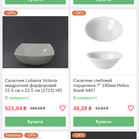
–24%
–24%
Салатник Lubiana Victoria
Салатник глибокий
квадратний фарфоровий
порцеляна 7" 180мм Helios
22.5 см х 22.5 см (2723) HD
білий 4407
В наявності
В наявності
521,04
48,28
₴
₴
685,58 ₴
63,53 ₴
Купити
Купити
Новинка
–24%
–24%