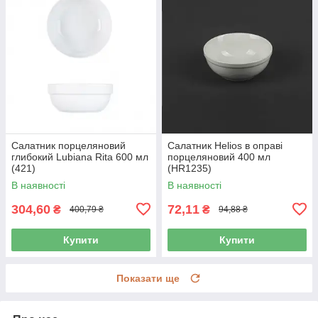
Салатник порцеляновий
Салатник Helios в оправі
глибокий Lubiana Rita 600 мл
порцеляновий 400 мл
(421)
(HR1235)
В наявності
В наявності
304,60
72,11
₴
₴
400,79 ₴
94,88 ₴
Купити
Купити
Показати ще