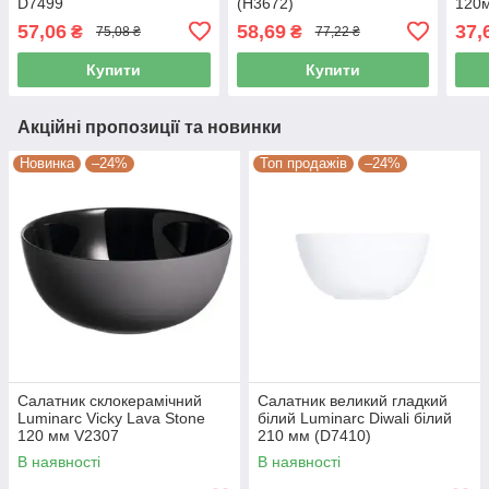
D7499
(H3672)
120
57,06
58,69
37,
₴
₴
75,08 ₴
77,22 ₴
Купити
Купити
Акційні пропозиції та новинки
Новинка
–24%
Топ продажів
–24%
Салатник склокерамічний
Салатник великий гладкий
Luminarc Vicky Lava Stone
білий Luminarc Diwali білий
120 мм V2307
210 мм (D7410)
В наявності
В наявності