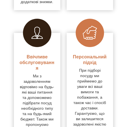
додаткові знижки.
Ввічливе
Персональний
обслуговуванн
підхід
я
При підборі
посуду ми
Ми з
приймемо до
задоволенням
уваги всі ваші
відповімо на будь-
вимоги та
які ваші питання
побажання, а
та допоможемо
також час і спосіб
підібрати посуд
доставки.
необхідного типу
Гарантуємо, що
та на будь-який
ви залишитеся
бюджет. Також ми
задоволені якістю
пропонуємо