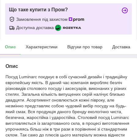
Що таке купити з Пром?
Замовлення під захистом
Доступна доставка
Опис
Характеристики
Відгуки про товар
Доставка
Опис
Посуд Luminarc поєднує в собі сучасний дизайн і традиційну
європейську якість. В даний час компанія виробляє безліч
різновидів столового посуду і аксесуарів, виконаних у різних
стилях. Загальна кількість випущених серій налічує близько
двадцяти. Асортимент оновлюється кожні півроку, але
незмінно представляє собою чудовий вибір посуду на будь-
який смак. Вся продукція даного бренду екологічно чиста,
безпечна, жаростійка і ударостійка. Столовий посуд Luminarc
виготовляється із загартованого скла, в процесі виготовлення
упрочняясь більш ніж в три рази в порівнянні зі стандартним
склом. Так само до плюсів цього матеріалу можна віднести