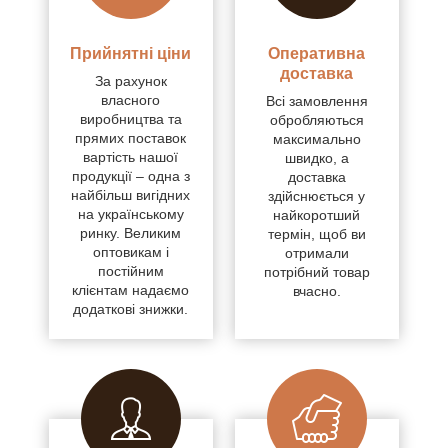
Прийнятні ціни
Оперативна
доставка
За рахунок
власного
Всі замовлення
виробництва та
обробляються
прямих поставок
максимально
вартість нашої
швидко, а
продукції – одна з
доставка
найбільш вигідних
здійснюється у
на українському
найкоротший
ринку. Великим
термін, щоб ви
оптовикам і
отримали
постійним
потрібний товар
клієнтам надаємо
вчасно.
додаткові знижки.