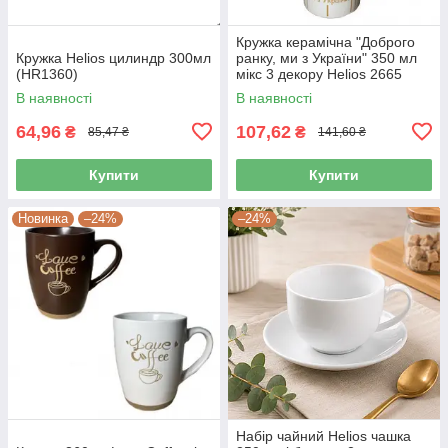
Кружка керамічна "Доброго
Кружка Helios цилиндр 300мл
ранку, ми з України" 350 мл
(HR1360)
мікс 3 декору Helios 2665
В наявності
В наявності
64,96
107,62
₴
₴
85,47 ₴
141,60 ₴
Купити
Купити
Новинка
–24%
–24%
Набір чайний Helios чашка