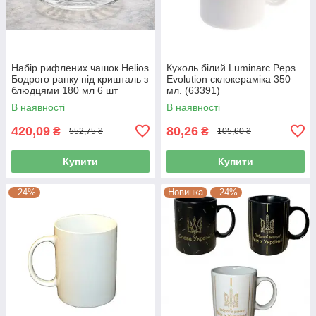
Набір рифлених чашок Helios
Кухоль білий Luminarc Peps
Бодрого ранку під кришталь з
Evolution склокераміка 350
блюдцями 180 мл 6 шт
мл. (63391)
(HY5390BD)
В наявності
В наявності
420,09
80,26
₴
₴
552,75 ₴
105,60 ₴
Купити
Купити
–24%
Новинка
–24%