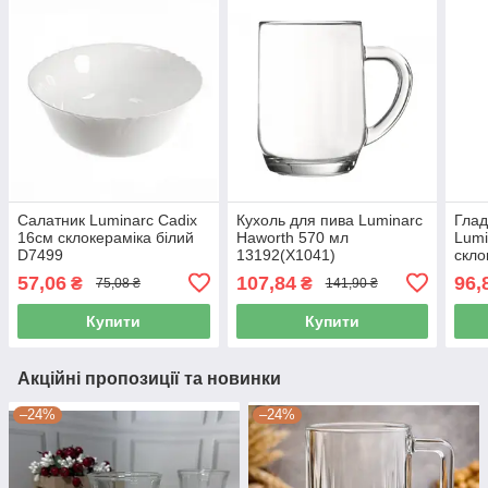
Салатник Luminarc Cadix
Кухоль для пива Luminarc
Глад
16см склокераміка білий
Haworth 570 мл
Lumi
D7499
13192(X1041)
скло
(647
57,06
107,84
96,
₴
₴
75,08 ₴
141,90 ₴
Купити
Купити
Акційні пропозиції та новинки
–24%
–24%