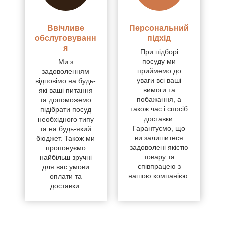
Ввічливе
Персональний
обслуговуванн
підхід
я
При підборі
посуду ми
Ми з
приймемо до
задоволенням
уваги всі ваші
відповімо на будь-
вимоги та
які ваші питання
побажання, а
та допоможемо
також час і спосіб
підібрати посуд
доставки.
необхідного типу
Гарантуємо, що
та на будь-який
ви залишитеся
бюджет. Також ми
задоволені якістю
пропонуємо
товару та
найбільш зручні
співпрацею з
для вас умови
нашою компанією.
оплати та
доставки.