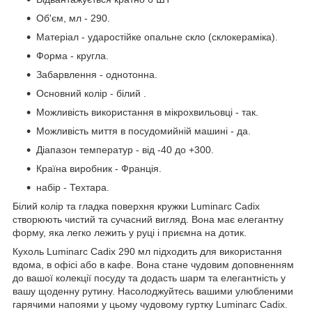
Об'єм, мл - 290.
Матеріал - ударостійке опальне скло (склокераміка).
Форма - кругла.
Забарвлення - однотонна.
Основний колір - білий .
Можливість використання в мікрохвильовці - так.
Можливість миття в посудомийній машині - да.
Діапазон температур - від -40 до +300.
Країна виробник - Франція.
набір - Техтара.
Білий колір та гладка поверхня кружки Luminarc Cadix
створюють чистий та сучасний вигляд. Вона має елегантну
форму, яка легко лежить у руці і приємна на дотик.
Кухоль Luminarc Cadix 290 мл підходить для використання
вдома, в офісі або в кафе. Вона стане чудовим доповненням
до вашої колекції посуду та додасть шарм та елегантність у
вашу щоденну рутину. Насолоджуйтесь вашими улюбленими
гарячими напоями у цьому чудовому гуртку Luminarc Cadix.