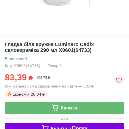
Гладка біла кружка Luminarc Cadix
склокераміка 290 мл X0601(64733)
В наявності
Код: X0601(64733)
Роздріб
83,39
₴
109,73 ₴
Мінімальна сума замовлення на сайті — 300 ₴
Економія
26.34 ₴
Купити
або
Купити з