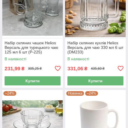
Набір скляних чашок Helios
Набір скляних кухлів Helios
Версаль для турецького чаю
Версаль для чаю 330 мл 6 шт
125 мл 6 шт (P-225)
(DM233)
В наявності
В наявності
231,99
331,06
₴
₴
305,25 ₴
435,60 ₴
Купити
Купити
–24%
Новинка
–24%