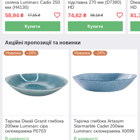
скляна Luminarc Cadix 250
підставна 270 мм (D7380)
Diwa
мм (H4130)
HD
HD
58,94
74,62
81,
₴
₴
77,55 ₴
98,18 ₴
Купити
Купити
Акційні пропозиції та новинки
Новинка
–24%
Новинка
–24%
Тарілка Diwali Granit глибока
Тарілка глибока Artasym
200мм Luminarc сіра
Starmarble Cadet 200мм
склокераміка P0703
Luminarc склокераміка X0099
В наявності
В наявності