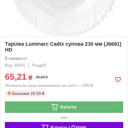
Тарілка Luminarc Cadix супова 230 мм (J6691)
HD
В наявності
Код: J6691
Роздріб
65,21
₴
85,80 ₴
Мінімальна сума замовлення на сайті — 300 ₴
Економія
20.59 ₴
Купити
або
Купити з