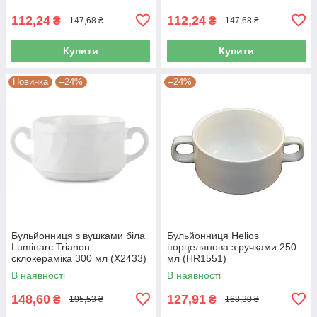
112,24
112,24
₴
₴
147,68 ₴
147,68 ₴
Купити
Купити
Новинка
–24%
–24%
Бульйонниця з вушками біла
Бульйонниця Helios
Luminarc Trianon
порцелянова з ручками 250
склокераміка 300 мл (X2433)
мл (HR1551)
В наявності
В наявності
148,60
127,91
₴
₴
195,53 ₴
168,30 ₴