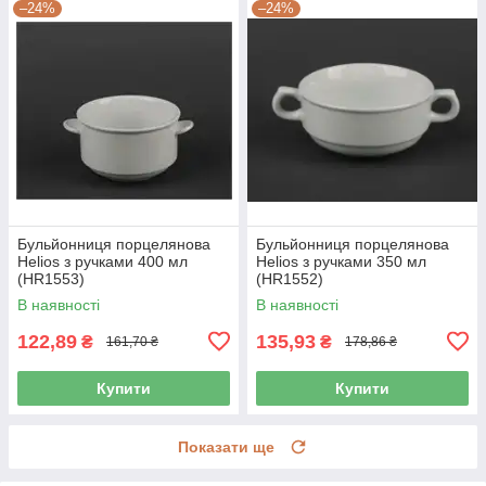
–24%
–24%
Бульйонниця порцелянова
Бульйонниця порцелянова
Helios з ручками 400 мл
Helios з ручками 350 мл
(HR1553)
(HR1552)
В наявності
В наявності
122,89
135,93
₴
₴
161,70 ₴
178,86 ₴
Купити
Купити
Показати ще