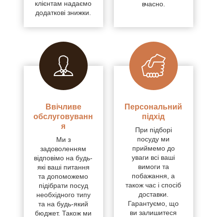
клієнтам надаємо
вчасно.
додаткові знижки.
Ввічливе
Персональний
обслуговуванн
підхід
я
При підборі
посуду ми
Ми з
приймемо до
задоволенням
уваги всі ваші
відповімо на будь-
вимоги та
які ваші питання
побажання, а
та допоможемо
також час і спосіб
підібрати посуд
доставки.
необхідного типу
Гарантуємо, що
та на будь-який
ви залишитеся
бюджет. Також ми