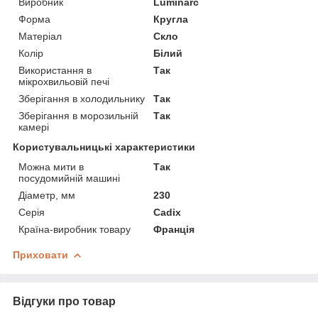
Виробник
Luminarc
Форма
Кругла
Матеріал
Скло
Колір
Білий
Використання в
Так
мікрохвильовій печі
Зберігання в холодильнику
Так
Зберігання в морозильній
Так
камері
Користувальницькі характеристики
Можна мити в
Так
посудомийній машині
Діаметр, мм
230
Серія
Cadix
Країна-виробник товару
Франція
Приховати
Відгуки про товар