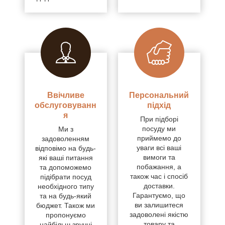
Ввічливе
Персональний
обслуговуванн
підхід
я
При підборі
посуду ми
Ми з
приймемо до
задоволенням
уваги всі ваші
відповімо на будь-
вимоги та
які ваші питання
побажання, а
та допоможемо
також час і спосіб
підібрати посуд
доставки.
необхідного типу
Гарантуємо, що
та на будь-який
ви залишитеся
бюджет. Також ми
задоволені якістю
пропонуємо
товару та
найбільш зручні