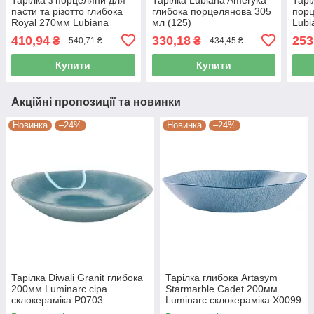
пасти та різотто глибока
глибока порцелянова 305
пор
Royal 270мм Lubiana
мл (125)
Lubi
(1478)
(332
410,94
330,18
253
₴
₴
540,71 ₴
434,45 ₴
Купити
Купити
Акційні пропозиції та новинки
Новинка
–24%
Новинка
–24%
Тарілка Diwali Granit глибока
Тарілка глибока Artasym
200мм Luminarc сіра
Starmarble Cadet 200мм
склокераміка P0703
Luminarc склокераміка X0099