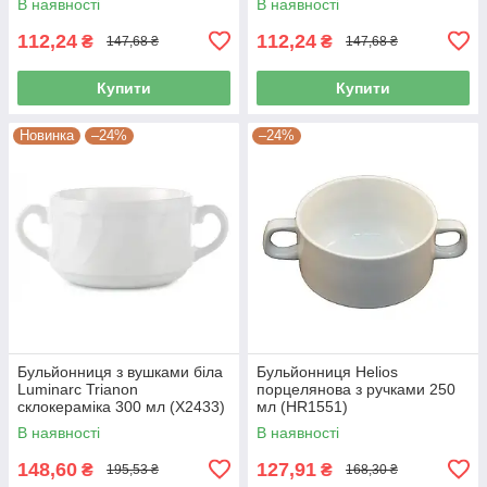
В наявності
В наявності
112,24
112,24
₴
₴
147,68 ₴
147,68 ₴
Купити
Купити
Новинка
–24%
–24%
Бульйонниця з вушками біла
Бульйонниця Helios
Luminarc Trianon
порцелянова з ручками 250
склокераміка 300 мл (X2433)
мл (HR1551)
В наявності
В наявності
148,60
127,91
₴
₴
195,53 ₴
168,30 ₴