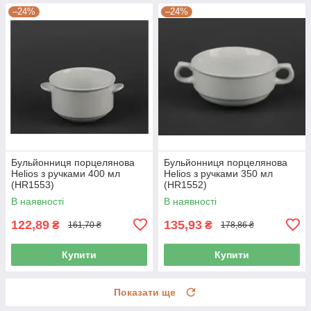
–24%
–24%
Бульйонниця порцелянова
Бульйонниця порцелянова
Helios з ручками 400 мл
Helios з ручками 350 мл
(HR1553)
(HR1552)
В наявності
В наявності
122,89
135,93
₴
₴
161,70 ₴
178,86 ₴
Купити
Купити
Показати ще