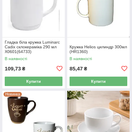
Гладка біла кружка Luminarc
Cadix склокераміка 290 мл
Кружка Helios цилиндр 300мл
X0601(64733)
(HR1360)
В наявності
В наявності
109,73
85,47
₴
₴
Купити
Купити
Новинка