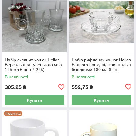
Набір скляних чашок Helios
Набір рифлених чашок Helios
Версаль для турецького чаю
Бодрого ранку під кришталь з
125 мл 6 шт (P-225)
блюдцями 180 мл 6 шт
(HY5390BD)
В наявності
В наявності
305,25
552,75
₴
₴
Купити
Купити
Новинка