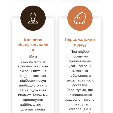
Ввічливе
Персональний
обслуговуванн
підхід
я
При підборі
посуду ми
Ми з
приймемо до
задоволенням
уваги всі ваші
відповімо на будь-
вимоги та
які ваші питання
побажання, а
та допоможемо
також час і спосіб
підібрати посуд
доставки.
необхідного типу
Гарантуємо, що
та на будь-який
ви залишитеся
бюджет. Також ми
задоволені якістю
пропонуємо
товару та
найбільш зручні
співпрацею з
для вас умови