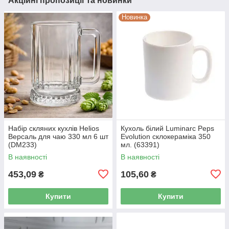
Акційні пропозиції та новинки
Новинка
Набір скляних кухлів Helios
Кухоль білий Luminarc Peps
Версаль для чаю 330 мл 6 шт
Evolution склокераміка 350
(DM233)
мл. (63391)
В наявності
В наявності
453,09
105,60
₴
₴
Купити
Купити