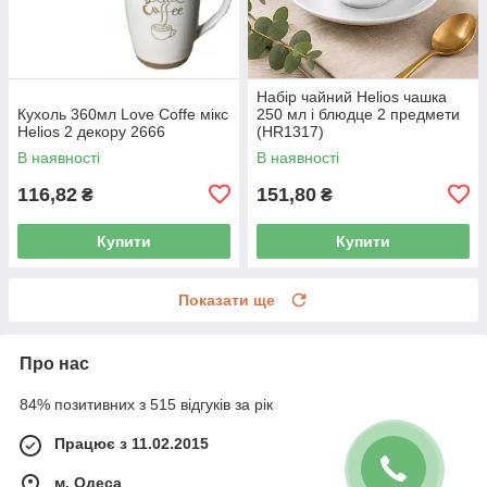
Набір чайний Helios чашка
Кухоль 360мл Love Coffe мікс
250 мл і блюдце 2 предмети
Helios 2 декору 2666
(HR1317)
В наявності
В наявності
116,82
151,80
₴
₴
Купити
Купити
Показати ще
Про нас
84% позитивних з 515 відгуків за рік
Працює з 11.02.2015
м. Одеса