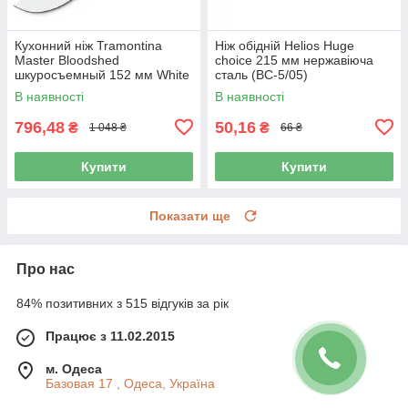
Кухонний ніж Tramontina
Ніж обідній Helios Huge
Master Bloodshed
choice 215 мм нержавіюча
шкуросъемный 152 мм White
сталь (BC-5/05)
(24606/086) HD
В наявності
В наявності
796,48
50,16
₴
₴
1 048 ₴
66 ₴
Купити
Купити
Показати ще
Про нас
84% позитивних з 515 відгуків за рік
Працює з 11.02.2015
м. Одеса
Базовая 17 , Одеса, Україна