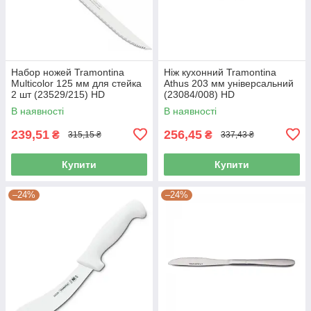
Набор ножей Tramontina
Ніж кухонний Tramontina
Multicolor 125 мм для стейка
Athus 203 мм універсальний
2 шт (23529/215) HD
(23084/008) HD
В наявності
В наявності
239,51
256,45
₴
₴
315,15 ₴
337,43 ₴
Купити
Купити
–24%
–24%