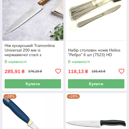
Ніж кухарський Tramontina
Universal 200 мм із
Набір столових ножів Helios
нержавіючої сталі з
"Ребро" 6 шт (7523) HD
ергономічною ручкою для
В наявності
В наявності
кухні (22902/008)
285,91
118,13
₴
₴
376,20 ₴
155,43 ₴
Купити
Купити
–24%
–24%