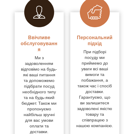
Ввічливе
Персональний
обслуговуванн
підхід
я
При підборі
посуду ми
Ми з
приймемо до
задоволенням
уваги всі ваші
відповімо на будь-
вимоги та
які ваші питання
побажання, а
та допоможемо
також час і спосіб
підібрати посуд
доставки.
необхідного типу
Гарантуємо, що
та на будь-який
ви залишитеся
бюджет. Також ми
задоволені якістю
пропонуємо
товару та
найбільш зручні
співпрацею з
для вас умови
нашою компанією.
оплати та
доставки.