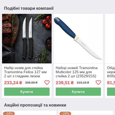
Подібні товари компанії
Набір ножів для стейка
Набор ножей Tramontina
Обід
Tramontina Felice 127 мм
Multicolor 125 мм для
нерж
2 шт з гладким лезом
стейка 2 шт (23529/215)
8/05
23493/205
HD
233,24
239,51
81,
₴
₴
306,90 ₴
315,15 ₴
Купити
Купити
Акційні пропозиції та новинки
–24%
–24%