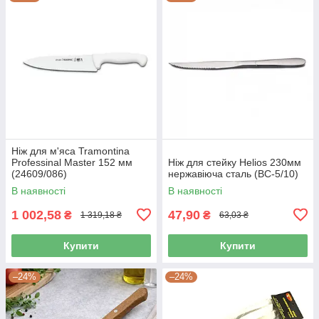
Ніж для м'яса Tramontina
Professinal Master 152 мм
Ніж для стейку Helios 230мм
(24609/086)
нержавіюча сталь (BC-5/10)
В наявності
В наявності
1 002,58
47,90
₴
₴
1 319,18 ₴
63,03 ₴
Купити
Купити
–24%
–24%