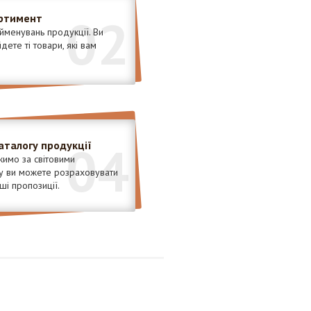
02
ртимент
менувань продукції. Ви
ете ті товари, які вам
04
аталогу продукції
имо за світовими
у ви можете розраховувати
ші пропозиції.