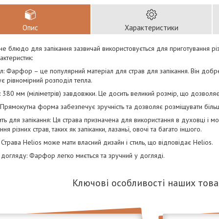
Опис
Характеристики
е блюдо для запікання зазвичай використовується для приготування різ
актеристик:
л: Фарфор – це популярний матеріал для страв для запікання. Він добр
є рівномірний розподіл тепла.
: 380 мм (міліметрів) завдовжки. Це досить великий розмір, що дозволяє 
Прямокутна форма забезпечує зручність та дозволяє розміщувати більше
ть для запікання: Ця страва призначена для використання в духовці і м
ня різних страв, таких як запіканки, лазаньї, овочі та багато іншого.
 Страва Helios може мати власний дизайн і стиль, що відповідає Helios.
ь догляду: Фарфор легко миється та зручний у догляді.
Ключові особливості наших това