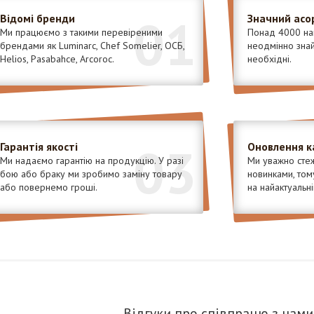
01
Відомі бренди
Значний асо
Ми працюємо з такими перевіреними
Понад 4000 най
брендами як Luminarc, Chef Somelier, ОСБ,
неодмінно знайд
Helios, Pasabahce, Arcoroc.
необхідні.
03
Гарантія якості
Оновлення к
Ми надаємо гарантію на продукцію. У разі
Ми уважно стеж
бою або браку ми зробимо заміну товару
новинками, том
або повернемо гроші.
на найактуальні
Відгуки про співпрацю з нами