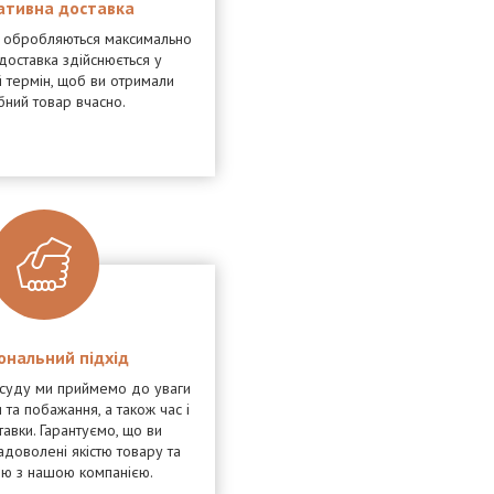
ативна доставка
я обробляються максимально
доставка здійснюється у
 термін, щоб ви отримали
бний товар вчасно.
ональний підхід
осуду ми приймемо до уваги
 та побажання, а також час і
тавки. Гарантуємо, що ви
адоволені якістю товару та
ею з нашою компанією.