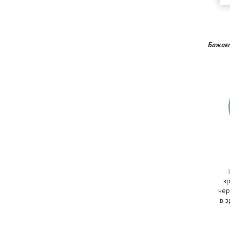
Бажаєт
з
чер
в з