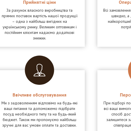
Прийнятні ціни
Опер
За рахунок власного виробництва та
Всі замовленн
прямих поставок вартість нашої продукції
швидко, а 
– одна з найбільш вигідних на
найкоротший
українському ринку. Великим оптовикам і
потрі
постійним клієнтам надаємо додаткові
знижки.
Ввічливе обслуговування
Перс
Ми з задоволенням відповімо на будь-які
При підборі п
ваші питання та допоможемо підібрати
всі ваші вимоги
посуд необхідного типу та на будь-який
спосіб дос
бюджет. Також ми пропонуємо найбільш
залишитеся з
зручні для вас умови оплати та доставки.
співпрац