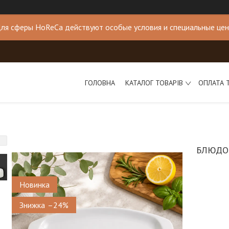
ля сферы HoReCa действуют особые условия и специальные це
ГОЛОВНА
КАТАЛОГ ТОВАРІВ
ОПЛАТА 
БЛЮДО 
Новинка
–24%