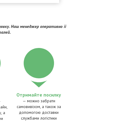
явку. Наш менеджер оперативно її
талей.
Отримайте посилку
— можно забрати
—
самовивізом, а також за
айн,
допомогою доставки
, а
службами логістики
ри