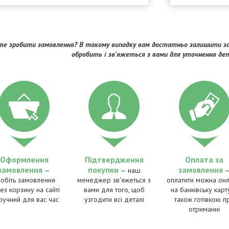
е зробити замовлення? В такому випадку вам достатньо залишити за
обробить і зв'яжеться з вами для уточнення де
Оформлення
Підтвердження
Оплата за
замовлення
покупки
замовлення
—
— наш
робіть замовлення
менеджер зв'яжеться з
оплатити можна онл
ез корзину на сайті
вами для того, щоб
на банківську карту
ручний для вас час
узгодити всі деталі
також готівкою п
отриманні