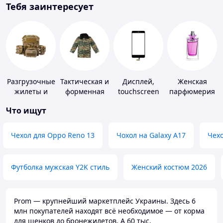
Тебя заинтересует
Разгрузочные
Тактическая и
Дисплей,
Женская
жилеты и
форменная
touchscreen
парфюмерия
плитоноски
одежда
для
Что ищут
без плит
телефонов
Чехол для Oppo Reno 13
Чохол на Galaxy A17
Чехо
Футболка мужская Y2K стиль
Женский костюм 2026
Prom — крупнейший маркетплейс Украины. Здесь 6
млн покупателей находят всё необходимое — от корма
для щенков до бронежилетов. А 60 тыс.