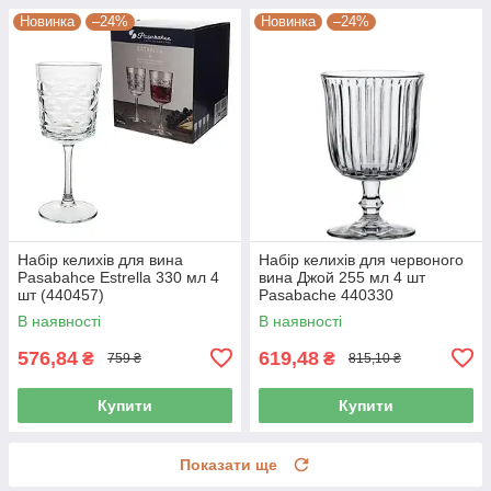
Новинка
–24%
Новинка
–24%
Набір келихів для вина
Набір келихів для червоного
Pasabahce Estrella 330 мл 4
вина Джой 255 мл 4 шт
шт (440457)
Pasabache 440330
В наявності
В наявності
576,84
619,48
₴
₴
759 ₴
815,10 ₴
Купити
Купити
Показати ще