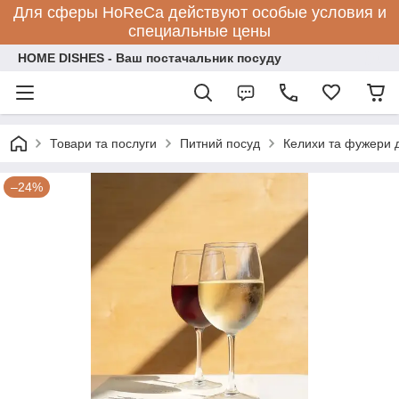
Для сферы HoReCa действуют особые условия и
специальные цены
HOME DISHES - Ваш постачальник посуду
Товари та послуги
Питний посуд
Келихи та фужери 
–24%