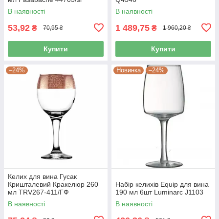
В наявності
В наявності
53,92
1 489,75
₴
₴
70,95 ₴
1 960,20 ₴
Купити
Купити
–24%
Новинка
–24%
Келих для вина Гусак
Кришталевий Кракелюр 260
Набір келихів Equip для вина
мл TRV267-411/ГФ
190 мл 6шт Luminarc J1103
В наявності
В наявності