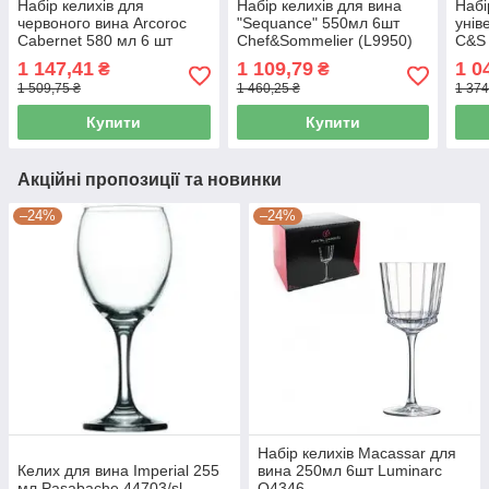
Набір келихів для
Набір келихів для вина
Набі
червоного вина Arcoroc
"Sequance" 550мл 6шт
унів
Cabernet 580 мл 6 шт
Chef&Sommelier (L9950)
C&S 
(46888) HD
(L27
1 147,41
1 109,79
1 0
₴
₴
1 509,75 ₴
1 460,25 ₴
1 374
Купити
Купити
Акційні пропозиції та новинки
–24%
–24%
Набір келихів Macassar для
Келих для вина Imperial 255
вина 250мл 6шт Luminarc
мл Pasabache 44703/sl
Q4346