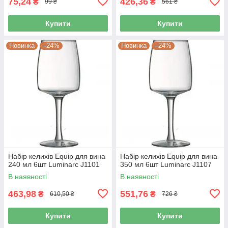
75,24
426,36
₴
₴
99 ₴
561 ₴
Купити
Купити
Новинка
–24%
Новинка
–24%
Набір келихів Equip для вина
Набір келихів Equip для вина
240 мл 6шт Luminarc J1101
350 мл 6шт Luminarc J1107
В наявності
В наявності
463,98
551,76
₴
₴
610,50 ₴
726 ₴
Купити
Купити