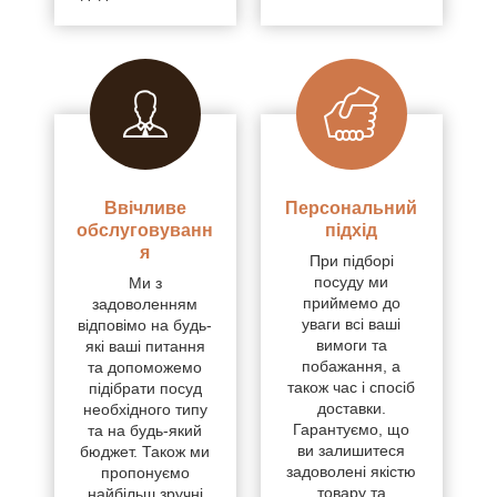
Ввічливе
Персональний
обслуговуванн
підхід
я
При підборі
посуду ми
Ми з
приймемо до
задоволенням
уваги всі ваші
відповімо на будь-
вимоги та
які ваші питання
побажання, а
та допоможемо
також час і спосіб
підібрати посуд
доставки.
необхідного типу
Гарантуємо, що
та на будь-який
ви залишитеся
бюджет. Також ми
задоволені якістю
пропонуємо
товару та
найбільш зручні