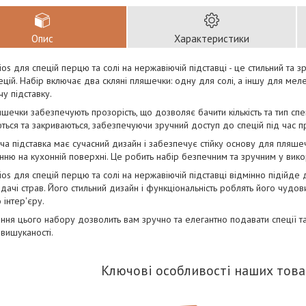
Опис
Характеристики
ios для спецій перцю та солі на нержавіючій підставці - це стильний та 
ецій. Набір включає два скляні пляшечки: одну для солі, а іншу для мел
у підставку.
яшечки забезпечують прозорість, що дозволяє бачити кількість та тип спе
ться та закриваються, забезпечуючи зручний доступ до спецій під час п
а підставка має сучасний дизайн і забезпечує стійку основу для пляше
ню на кухонній поверхні. Це робить набір безпечним та зручним у викор
ios для спецій перцю та солі на нержавіючій підставці відмінно підійде 
одачі страв. Його стильний дизайн і функціональність роблять його чуд
 інтер'єру.
ння цього набору дозволить вам зручно та елегантно подавати спеції 
вишуканості.
Ключові особливості наших това