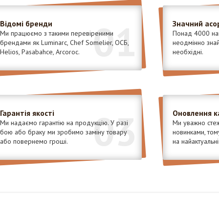
01
Відомі бренди
Значний асо
Ми працюємо з такими перевіреними
Понад 4000 най
брендами як Luminarc, Chef Somelier, ОСБ,
неодмінно знайд
Helios, Pasabahce, Arcoroc.
необхідні.
03
Гарантія якості
Оновлення к
Ми надаємо гарантію на продукцію. У разі
Ми уважно стеж
бою або браку ми зробимо заміну товару
новинками, том
або повернемо гроші.
на найактуальні