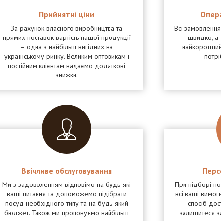
Прийнятні ціни
Опер
За рахунок власного виробництва та
Всі замовленн
прямих поставок вартість нашої продукції
швидко, а 
– одна з найбільш вигідних на
найкоротший
українському ринку. Великим оптовикам і
потрі
постійним клієнтам надаємо додаткові
знижки.
Ввічливе обслуговування
Перс
Ми з задоволенням відповімо на будь-які
При підборі п
ваші питання та допоможемо підібрати
всі ваші вимоги
посуд необхідного типу та на будь-який
спосіб дос
бюджет. Також ми пропонуємо найбільш
залишитеся з