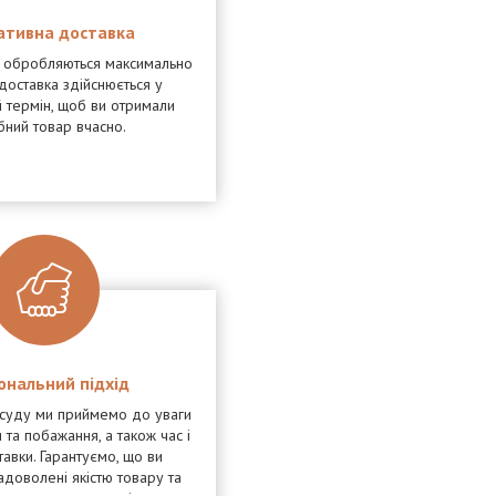
ативна доставка
я обробляються максимально
доставка здійснюється у
 термін, щоб ви отримали
бний товар вчасно.
ональний підхід
осуду ми приймемо до уваги
 та побажання, а також час і
тавки. Гарантуємо, що ви
адоволені якістю товару та