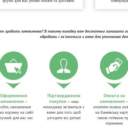
зручні для вас умови оплати та доставки.
співпрац
е зробити замовлення? В такому випадку вам достатньо залишити за
обробить і зв'яжеться з вами для уточнення де
Оформлення
Підтвердження
Оплата за
замовлення
покупки
замовлення
—
— наш
робіть замовлення
менеджер зв'яжеться з
оплатити можна онл
ез корзину на сайті
вами для того, щоб
на банківську карту
ручний для вас час
узгодити всі деталі
також готівкою п
отриманні