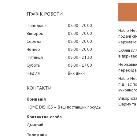
ГРАФІК РОБОТИ
Понеділок
08:00
20:00
Набір Hel
Вівторок
08:00
20:00
подачі сп
Середа
08:00
20:00
нержавіюч
Четвер
08:00
20:00
Скляні пл
відкриваю
Пʼятниця
08:00
21:30
Нержавіюч
Субота
08:00
17:00
перекидан
Неділя
Вихідний
Набір Hel
під час п
КОНТАКТИ
кухонного
Використа
шарму та 
HOME DISHES – Ваш поставщик посуды
Дмитрий