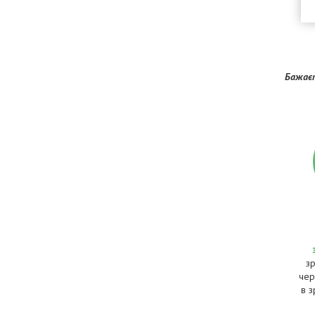
Бажаєт
з
чер
в з