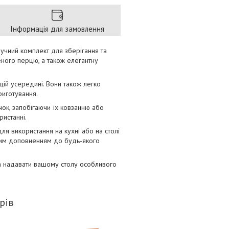
Інформація для замовлення
зручний комплект для зберігання та
еного перцю, а також елегантну
цій усередині. Вони також легко
риготування.
чок, запобігаючи їх ковзанню або
истанні.
для використання на кухні або на столі
овим доповненням до будь-якого
та надавати вашому столу особливого
рів