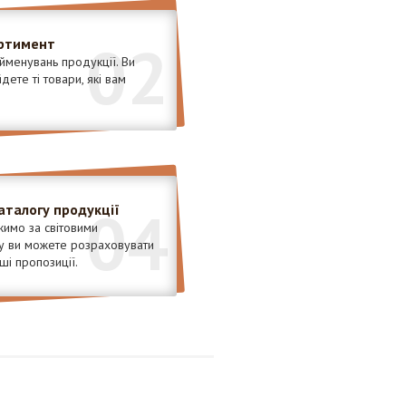
02
ртимент
менувань продукції. Ви
ете ті товари, які вам
04
аталогу продукції
имо за світовими
у ви можете розраховувати
ші пропозиції.