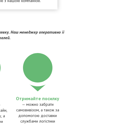
ею з нашою компанією.
явку. Наш менеджер оперативно її
талей.
Отримайте посилку
— можно забрати
—
самовивізом, а також за
айн,
допомогою доставки
, а
службами логістики
ри