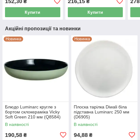
152,30
216,15
278
₴
₴
Купити
Купити
Акційні пропозиції та новинки
Новинка
Новинка
Блюдо Luminarc кругле з
Плоска тарілка Diwali біла
бортом склокераміка Vicky
підставна Luminarc 250 мм
Soft Green 210 мм (Q8584)
(D6905)
В наявності
В наявності
190,58
94,88
₴
₴