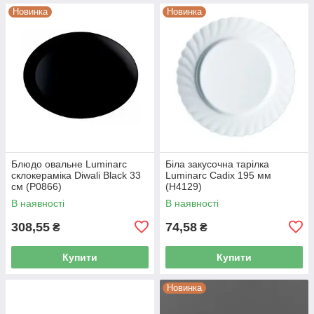
Новинка
Новинка
Блюдо овальне Luminarc
Біла закусочна тарілка
склокераміка Diwali Black 33
Luminarc Cadix 195 мм
см (P0866)
(Н4129)
В наявності
В наявності
308,55
74,58
₴
₴
Купити
Купити
Новинка