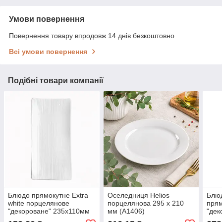
Умови повернення
Повернення товару впродовж 14 днів безкоштовно
Всі умови повернення
Подібні товари компанії
Блюдо прямокутне Extra
Оселедниця Helios
Блюд
white порцелянове
порцелянова 295 х 210
прям
"декороване" 235х110мм
мм (A1406)
"дек
Helios (W135)
Heli