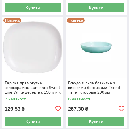
Купити
Купити
Новинка
Новинка
Тарілка прямокутна
Блюдо зі скла блакитне з
склокераміка Luminarc Sweet
високими бортиками Friend
Line White десертна 190 мм х
Time Turquoise 290мм
210 мм (J0561)
Luminarc (P6362)
В наявності
В наявності
129,53
267,30
₴
₴
Купити
Купити