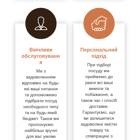
Ввічливе
Персональний
обслуговуванн
підхід
я
При підборі
посуду ми
Ми з
приймемо до
задоволенням
уваги всі ваші
відповімо на будь-
вимоги та
які ваші питання
побажання, а
та допоможемо
також час і спосіб
підібрати посуд
доставки.
необхідного типу
Гарантуємо, що
та на будь-який
ви залишитеся
бюджет. Також ми
задоволені якістю
пропонуємо
товару та
найбільш зручні
співпрацею з
для вас умови