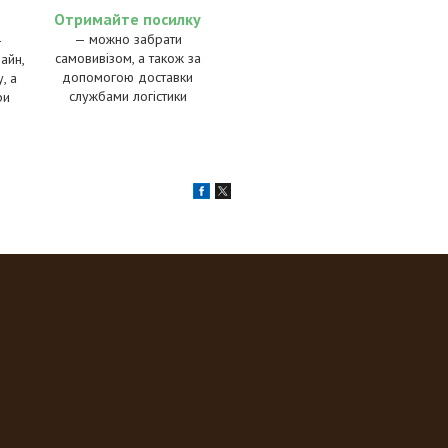
Отримайте посилку
— можно забрати
—
самовивізом, а також за
айн,
допомогою доставки
, а
службами логістики
ри