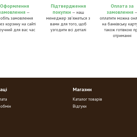
Оформлення
Підтвердження
Оплата за
замовлення
покупки
замовлення
—
— наш
робіть замовлення
менеджер зв'яжеться з
оплатити можна онл
ез корзину на сайті
вами для того, щоб
на банківську карту
ручний для вас час
узгодити всі деталі
також готівкою п
отриманні
аці
Магазин
лата
Каталог товарів
 обмін
Відгуки