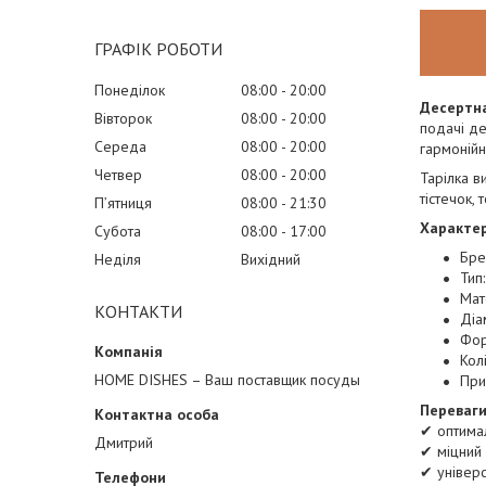
ГРАФІК РОБОТИ
Понеділок
08:00
20:00
Десертна
Вівторок
08:00
20:00
подачі де
Середа
08:00
20:00
гармонійн
Четвер
08:00
20:00
Тарілка в
тістечок,
Пʼятниця
08:00
21:30
Характер
Субота
08:00
17:00
Бре
Неділя
Вихідний
Тип
Мат
КОНТАКТИ
Діа
Фор
Колі
HOME DISHES – Ваш поставщик посуды
При
Переваги
✔ оптима
Дмитрий
✔ міцний
✔ універс