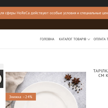
ля сферы HoReCa действуют особые условия и специальные це
ГОЛОВНА
КАТАЛОГ ТОВАРІВ
ОПЛАТА 
ТАРІЛК
СМ 
–24%