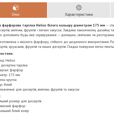
Опис
Характеристики
 фарфорова тарілка Helios білого кольору діаметром 175 мм
— сти
сертів, випічки, фруктів і легких закусок. Завдяки лаконічному дизайну 
о доповнить будь-яке сервірування — домашнє, святкове чи ресторанн
иготовлена з якісного фарфору, стійкого до щоденного використання. Ро
 тортів, круасанів, фруктів та інших десертів. Гладка поверхня легко миєт
истики:
нд: Helios
: десертна тарілка
еріал: фарфор
метр: 175 мм
ма: кругла
р: білий
значення: для десертів, випічки, фруктів та закусок
:
льний розмір для десертів
 якісний фарфор
альний білий колір