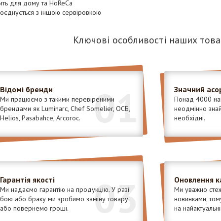
ить для дому та HoReCa
поєднується з іншою сервіровкою
Ключові особливості наших това
01
Відомі бренди
Значний асо
Ми працюємо з такими перевіреними
Понад 4000 най
брендами як Luminarc, Chef Somelier, ОСБ,
неодмінно знайд
Helios, Pasabahce, Arcoroc.
необхідні.
03
Гарантія якості
Оновлення к
Ми надаємо гарантію на продукцію. У разі
Ми уважно стеж
бою або браку ми зробимо заміну товару
новинками, том
або повернемо гроші.
на найактуальні