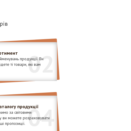
рів
02
ртимент
менувань продукції. Ви
ете ті товари, які вам
04
аталогу продукції
имо за світовими
у ви можете розраховувати
ші пропозиції.