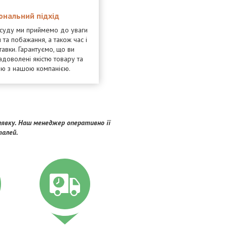
ональний підхід
осуду ми приймемо до уваги
 та побажання, а також час і
тавки. Гарантуємо, що ви
адоволені якістю товару та
ею з нашою компанією.
явку. Наш менеджер оперативно її
талей.