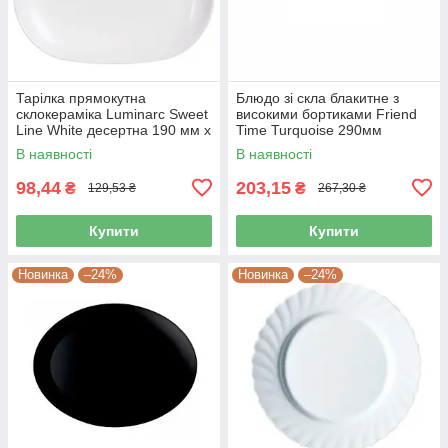
Тарілка прямокутна
Блюдо зі скла блакитне з
склокераміка Luminarc Sweet
високими бортиками Friend
Line White десертна 190 мм х
Time Turquoise 290мм
210 мм (J0561)
Luminarc (P6362)
В наявності
В наявності
98,44
203,15
₴
₴
129,53 ₴
267,30 ₴
Купити
Купити
Новинка
–24%
Новинка
–24%