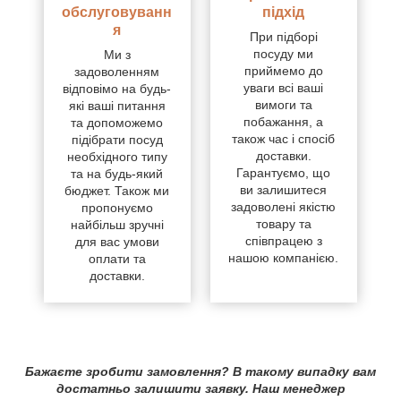
обслуговуванн
підхід
я
При підборі
посуду ми
Ми з
приймемо до
задоволенням
уваги всі ваші
відповімо на будь-
вимоги та
які ваші питання
побажання, а
та допоможемо
також час і спосіб
підібрати посуд
доставки.
необхідного типу
Гарантуємо, що
та на будь-який
ви залишитеся
бюджет. Також ми
задоволені якістю
пропонуємо
товару та
найбільш зручні
співпрацею з
для вас умови
нашою компанією.
оплати та
доставки.
Бажаєте зробити замовлення? В такому випадку вам
достатньо залишити заявку. Наш менеджер