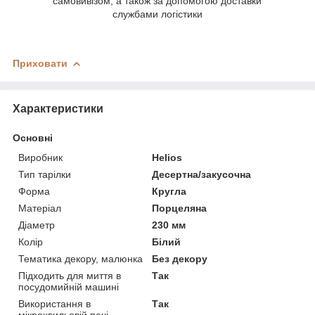
самовивізом, а також за допомогою доставки
службами логістики
Приховати
Характеристики
Основні
Виробник
Helios
Тип тарілки
Десертна/закусочна
Форма
Кругла
Матеріал
Порцеляна
Діаметр
230 мм
Колір
Білий
Тематика декору, малюнка
Без декору
Підходить для миття в
Так
посудомийній машині
Використання в
Так
мікрохвильовій печі