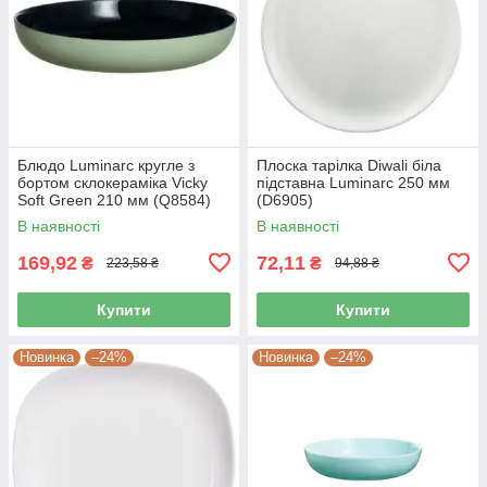
Блюдо Luminarc кругле з
Плоска тарілка Diwali біла
бортом склокераміка Vicky
підставна Luminarc 250 мм
Soft Green 210 мм (Q8584)
(D6905)
В наявності
В наявності
169,92
72,11
₴
₴
223,58 ₴
94,88 ₴
Купити
Купити
Новинка
–24%
Новинка
–24%