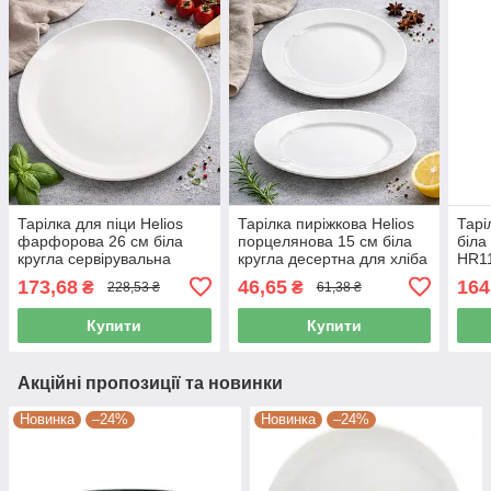
Тарілка для піци Helios
Тарілка пиріжкова Helios
Тарі
фарфорова 26 см біла
порцелянова 15 см біла
біла
кругла сервірувальна
кругла десертна для хліба
HR1
(A1110)
та випічки HR1160
173,68
46,65
164
₴
₴
228,53 ₴
61,38 ₴
Купити
Купити
Акційні пропозиції та новинки
Новинка
–24%
Новинка
–24%