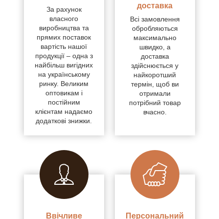
доставка
За рахунок
власного
Всі замовлення
виробництва та
обробляються
прямих поставок
максимально
вартість нашої
швидко, а
продукції – одна з
доставка
найбільш вигідних
здійснюється у
на українському
найкоротший
ринку. Великим
термін, щоб ви
оптовикам і
отримали
постійним
потрібний товар
клієнтам надаємо
вчасно.
додаткові знижки.
Ввічливе
Персональний