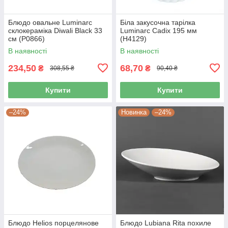
Блюдо овальне Luminarc
Біла закусочна тарілка
склокераміка Diwali Black 33
Luminarc Cadix 195 мм
см (P0866)
(Н4129)
В наявності
В наявності
234,50
68,70
₴
₴
308,55 ₴
90,40 ₴
Купити
Купити
–24%
Новинка
–24%
Блюдо Helios порцелянове
Блюдо Lubiana Rita похиле