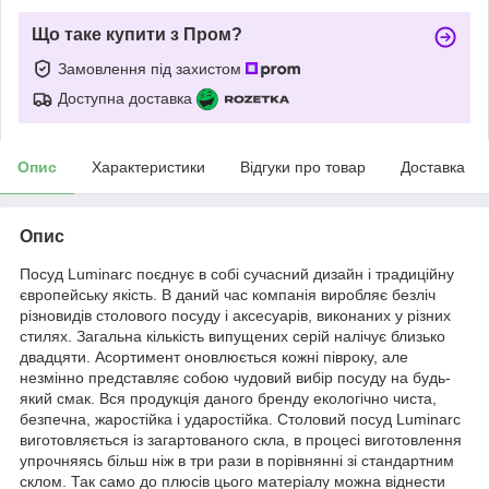
Що таке купити з Пром?
Замовлення під захистом
Доступна доставка
Опис
Характеристики
Відгуки про товар
Доставка
Опис
Посуд Luminarc поєднує в собі сучасний дизайн і традиційну
європейську якість. В даний час компанія виробляє безліч
різновидів столового посуду і аксесуарів, виконаних у різних
стилях. Загальна кількість випущених серій налічує близько
двадцяти. Асортимент оновлюється кожні півроку, але
незмінно представляє собою чудовий вибір посуду на будь-
який смак. Вся продукція даного бренду екологічно чиста,
безпечна, жаростійка і ударостійка. Столовий посуд Luminarc
виготовляється із загартованого скла, в процесі виготовлення
упрочняясь більш ніж в три рази в порівнянні зі стандартним
склом. Так само до плюсів цього матеріалу можна віднести