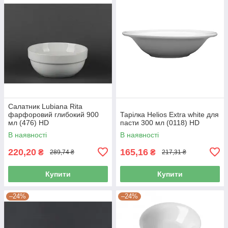
Салатник Lubiana Rita
фарфоровий глибокий 900
Тарілка Helios Extra white для
мл (476) HD
пасти 300 мл (0118) HD
В наявності
В наявності
220,20
165,16
₴
₴
289,74 ₴
217,31 ₴
Купити
Купити
–24%
–24%