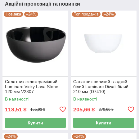
Акційні пропозиції та новинки
Новинка
–24%
Топ продажів
–24%
Салатник склокерамічний
Салатник великий гладкий
Luminarc Vicky Lava Stone
білий Luminarc Diwali білий
120 мм V2307
210 мм (D7410)
В наявності
В наявності
118,51
205,66
₴
₴
155,93 ₴
270,60 ₴
Купити
Купити
–24%
–24%