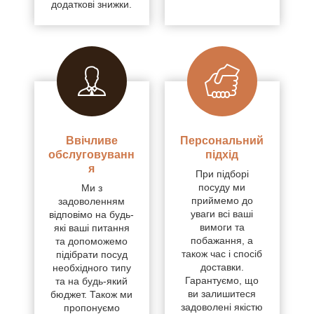
додаткові знижки.
Ввічливе
Персональний
обслуговуванн
підхід
я
При підборі
посуду ми
Ми з
приймемо до
задоволенням
уваги всі ваші
відповімо на будь-
вимоги та
які ваші питання
побажання, а
та допоможемо
також час і спосіб
підібрати посуд
доставки.
необхідного типу
Гарантуємо, що
та на будь-який
ви залишитеся
бюджет. Також ми
задоволені якістю
пропонуємо