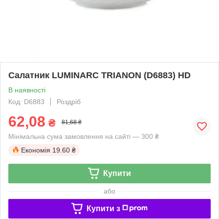
Салатник LUMINARC TRIANON (D6883) HD
В наявності
Код: D6883
Роздріб
62,08
₴
81,68 ₴
Мінімальна сума замовлення на сайті — 300 ₴
Економія
19.60 ₴
Купити
або
Купити з