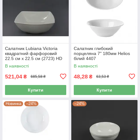
Салатник Lubiana Victoria
Салатник глибокий
квадратний фарфоровий
порцеляна 7" 180мм Helios
22.5 см х 22.5 см (2723) HD
білий 4407
В наявності
В наявності
521,04
48,28
₴
₴
685,58 ₴
63,53 ₴
Купити
Купити
Новинка
–24%
–24%