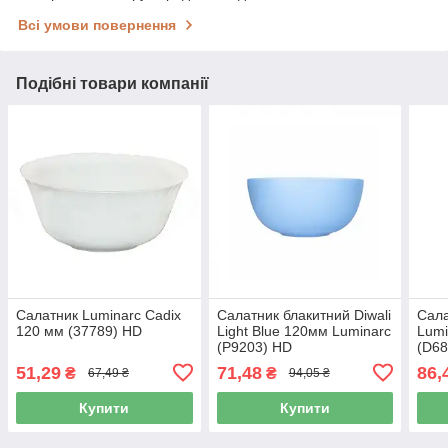
Всі умови повернення
Подібні товари компанії
Салатник Luminarc Cadix
Салатник блакитний Diwali
Сала
120 мм (37789) HD
Light Blue 120мм Luminarc
Lumi
(P9203) HD
(D68
51,29
71,48
86,
₴
₴
67,49 ₴
94,05 ₴
Купити
Купити