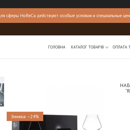
ля сферы HoReCa действуют особые условия и специальные це
ГОЛОВНА
КАТАЛОГ ТОВАРІВ
ОПЛАТА 
НАБ
"
–24%