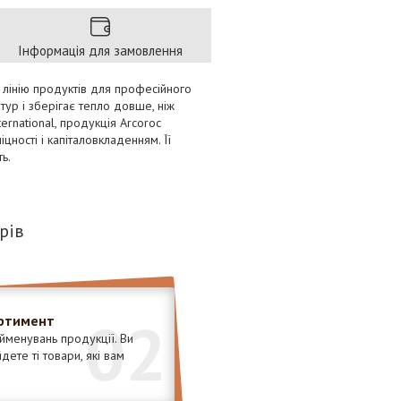
Інформація для замовлення
у лінію продуктів для професійного
ур і зберігає тепло довше, ніж
ernational, продукція Arcoroc
ності і капіталовкладенням. Її
ь.
рів
02
ртимент
менувань продукції. Ви
ете ті товари, які вам