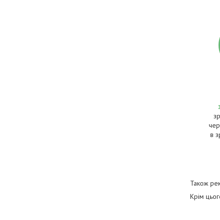
з
чер
в з
Також ре
Крім цьо