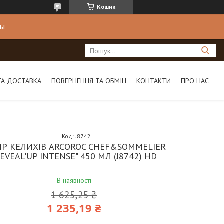
Кошик
ны
ТА ДОСТАВКА
ПОВЕРНЕННЯ ТА ОБМІН
КОНТАКТИ
ПРО НАС
Код:
J8742
ІР КЕЛИХІВ ARCOROC CHEF&SOMMELIER
REVEAL'UP INTENSE" 450 МЛ (J8742) HD
В наявності
1 625,25 ₴
1 235,19 ₴