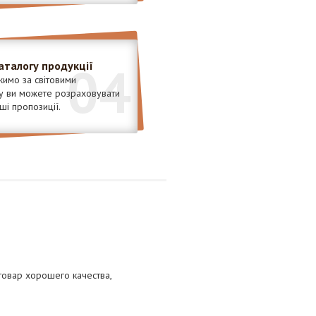
04
аталогу продукції
имо за світовими
у ви можете розраховувати
ші пропозиції.
 товар хорошего качества,