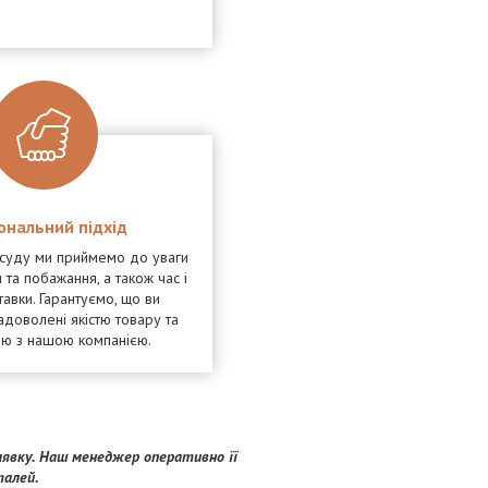
ональний підхід
осуду ми приймемо до уваги
 та побажання, а також час і
тавки. Гарантуємо, що ви
адоволені якістю товару та
ею з нашою компанією.
явку. Наш менеджер оперативно її
талей.