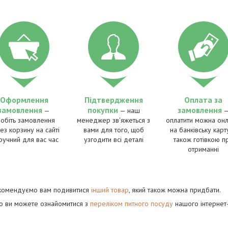
Оформлення
Підтвердження
Оплата за
замовлення
покупки
замовлення
—
— наш
робіть замовлення
менеджер зв'яжеться з
оплатити можна онл
ез корзину на сайті
вами для того, щоб
на банківську карту
ручний для вас час
узгодити всі деталі
також готівкою п
отриманні
комендуємо вам подивитися
інший товар
, який також можна придбати.
го ви можете ознайомитися з
переліком питного посуду
нашого інтернет-