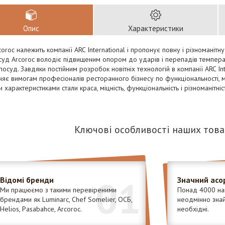
Опис
Характеристики
oroc належить компанії ARC International і пропонує повну і різноманітн
суд Arcoroc володіє підвищеним опором до ударів і перепадів температ
посуд. Завдяки постійним розробок новітніх технологій в компанії ARC Int
яє вимогам професіоналів ресторанного бізнесу по функціональності, міц
 характеристиками стали краса, міцність, функціональність і різноманітніст
Ключові особливості наших това
01
Відомі бренди
Значний асо
Ми працюємо з такими перевіреними
Понад 4000 най
брендами як Luminarc, Chef Somelier, ОСБ,
неодмінно знайд
Helios, Pasabahce, Arcoroc.
необхідні.