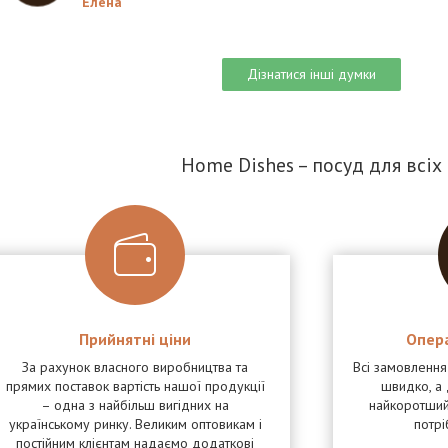
Елена
Дізнатися інші думки
Home Dishes – посуд для всіх
Прийнятні ціни
Опер
За рахунок власного виробництва та
Всі замовленн
прямих поставок вартість нашої продукції
швидко, а 
– одна з найбільш вигідних на
найкоротший
українському ринку. Великим оптовикам і
потрі
постійним клієнтам надаємо додаткові