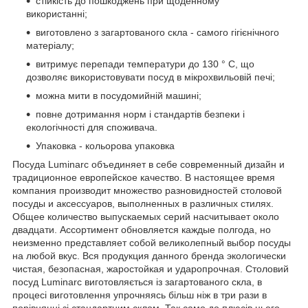
стійкість до пошкоджень при щоденному
використанні;
виготовлено з загартованого скла - самого гігієнічного
матеріалу;
витримує перепади температури до 130 ° С, що
дозволяє використовувати посуд в мікрохвильовій печі;
можна мити в посудомийній машині;
повне дотримання норм і стандартів безпеки і
екологічності для споживача.
Упаковка - кольорова упаковка
Посуда Luminarc объединяет в себе современный дизайн и
традиционное европейское качество. В настоящее время
компания производит множество разновидностей столовой
посуды и аксессуаров, выполненных в различных стилях.
Общее количество выпускаемых серий насчитывает около
двадцати. Ассортимент обновляется каждые полгода, но
неизменно представляет собой великолепный выбор посуды
на любой вкус. Вся продукция данного бренда экологически
чистая, безопасная, жаростойкая и ударопрочная. Столовий
посуд Luminarc виготовляється із загартованого скла, в
процесі виготовлення упрочняясь більш ніж в три рази в
порівнянні зі стандартним склом. Так само до плюсів цього