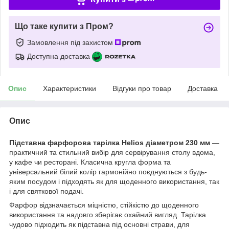
Що таке купити з Пром?
Замовлення під захистом
Доступна доставка
Опис
Характеристики
Відгуки про товар
Доставка
Опис
Підставна фарфорова тарілка Helios діаметром 230 мм
—
практичний та стильний вибір для сервірування столу вдома,
у кафе чи ресторані. Класична кругла форма та
універсальний білий колір гармонійно поєднуються з будь-
яким посудом і підходять як для щоденного використання, так
і для святкової подачі.
Фарфор відзначається міцністю, стійкістю до щоденного
використання та надовго зберігає охайний вигляд. Тарілка
чудово підходить як підставна під основні страви, для