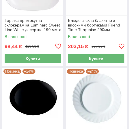
Тарілка прямокутна
Блюдо зі скла блакитне з
склокераміка Luminarc Sweet
високими бортиками Friend
Line White десертна 190 мм х
Time Turquoise 290мм
210 мм (J0561)
Luminarc (P6362)
В наявності
В наявності
98,44
203,15
₴
₴
129,53 ₴
267,30 ₴
Купити
Купити
Новинка
–24%
Новинка
–24%