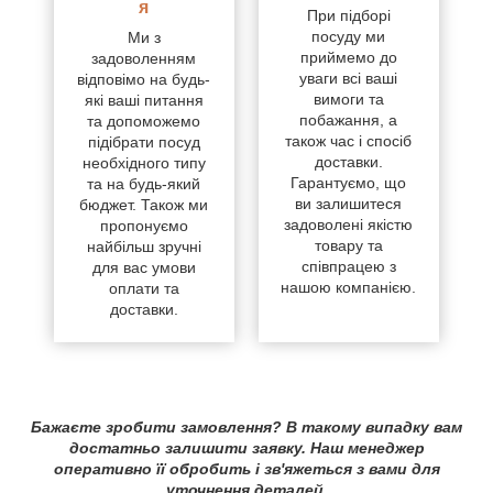
я
При підборі
посуду ми
Ми з
приймемо до
задоволенням
уваги всі ваші
відповімо на будь-
вимоги та
які ваші питання
побажання, а
та допоможемо
також час і спосіб
підібрати посуд
доставки.
необхідного типу
Гарантуємо, що
та на будь-який
ви залишитеся
бюджет. Також ми
задоволені якістю
пропонуємо
товару та
найбільш зручні
співпрацею з
для вас умови
нашою компанією.
оплати та
доставки.
Бажаєте зробити замовлення? В такому випадку вам
достатньо залишити заявку. Наш менеджер
оперативно її обробить і зв'яжеться з вами для
уточнення деталей.