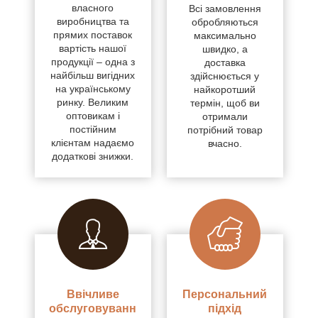
власного
Всі замовлення
виробництва та
обробляються
прямих поставок
максимально
вартість нашої
швидко, а
продукції – одна з
доставка
найбільш вигідних
здійснюється у
на українському
найкоротший
ринку. Великим
термін, щоб ви
оптовикам і
отримали
постійним
потрібний товар
клієнтам надаємо
вчасно.
додаткові знижки.
Ввічливе
Персональний
обслуговуванн
підхід