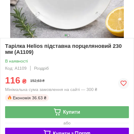
Тарілка Helios підставна порцеляновий 230
мм (A1109)
В наявності
Код: A1109
Роздріб
116
₴
152,63 ₴
Мінімальна сума замовлення на сайті — 300 ₴
Економія
36.63 ₴
Купити
або
Купити з