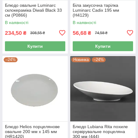
Блюдо овальне Luminarc
Біла закусочна тарілка
склокераміка Diwali Black 33
Luminarc Cadix 195 мм
см (P0866)
(Н4129)
В наявності
В наявності
234,50
56,68
₴
₴
308,55 ₴
74,58 ₴
Купити
Купити
–24%
Новинка
–24%
Блюдо Helios порцелянове
Блюдо Lubiana Rita похиле
овальне 200 мм х 145 мм
сервірувальне порцеляна
(HR1420)
300 мм (444)