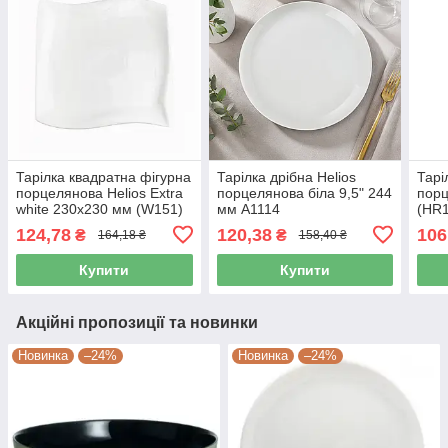
Тарілка квадратна фігурна
Тарілка дрібна Helios
Тарі
порцелянова Helios Extra
порцелянова біла 9,5" 244
пор
white 230х230 мм (W151)
мм A1114
(HR1
124,78
120,38
106
₴
₴
164,18 ₴
158,40 ₴
Купити
Купити
Акційні пропозиції та новинки
Новинка
–24%
Новинка
–24%