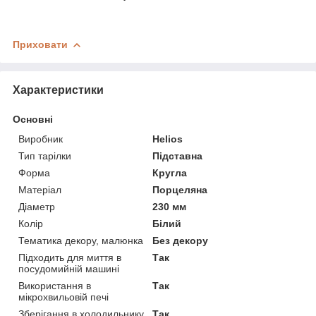
Приховати
Характеристики
Основні
Виробник
Helios
Тип тарілки
Підставна
Форма
Кругла
Матеріал
Порцеляна
Діаметр
230 мм
Колір
Білий
Тематика декору, малюнка
Без декору
Підходить для миття в
Так
посудомийній машині
Використання в
Так
мікрохвильовій печі
Зберігання в холодильнику
Так