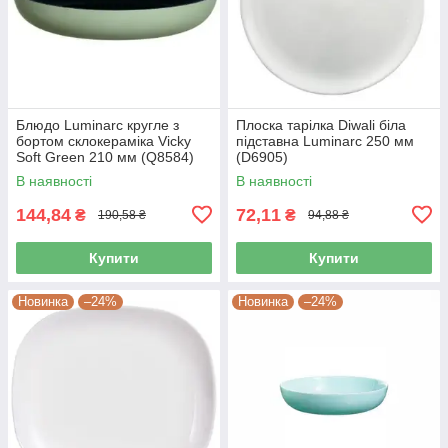
Блюдо Luminarc кругле з
Плоска тарілка Diwali біла
бортом склокераміка Vicky
підставна Luminarc 250 мм
Soft Green 210 мм (Q8584)
(D6905)
В наявності
В наявності
144,84
72,11
₴
₴
190,58 ₴
94,88 ₴
Купити
Купити
Новинка
–24%
Новинка
–24%