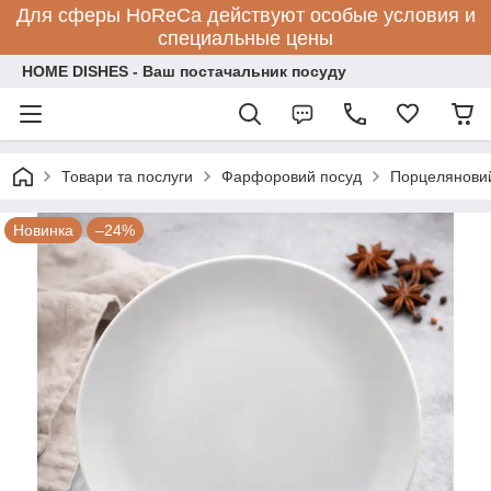
Для сферы HoReCa действуют особые условия и
специальные цены
HOME DISHES - Ваш постачальник посуду
Товари та послуги
Фарфоровий посуд
Порцеляновий
Новинка
–24%