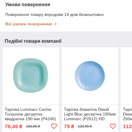
Умови повернення
Повернення товару впродовж 14 днів безкоштовно
Всі умови повернення
Подібні товари компанії
Тарілка Luminarc Carine
Тарілка блакитна Diwali
Тарі
Turquoise десертна
Light Blue десертна 190мм
Diwa
квадратна 190 мм (P4246)
Luminarc (P2612) HD
250м
HD
76,49
79
112
₴
₴
100,65 ₴
103,95 ₴