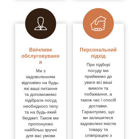
Ввічливе
Персональний
обслуговуванн
підхід
я
При підборі
посуду ми
Ми з
приймемо до
задоволенням
уваги всі ваші
відповімо на будь-
вимоги та
які ваші питання
побажання, а
та допоможемо
також час і спосіб
підібрати посуд
доставки.
необхідного типу
Гарантуємо, що
та на будь-який
ви залишитеся
бюджет. Також ми
задоволені якістю
пропонуємо
товару та
найбільш зручні
співпрацею з
для вас умови