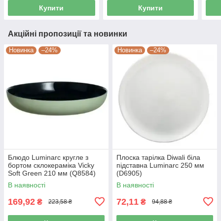
Купити
Купити
Акційні пропозиції та новинки
Новинка
–24%
Новинка
–24%
Блюдо Luminarc кругле з
Плоска тарілка Diwali біла
бортом склокераміка Vicky
підставна Luminarc 250 мм
Soft Green 210 мм (Q8584)
(D6905)
В наявності
В наявності
169,92
72,11
₴
₴
223,58 ₴
94,88 ₴