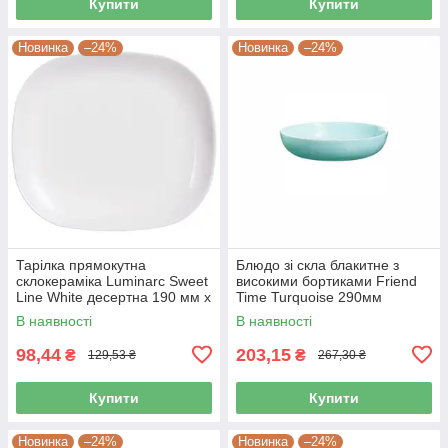
Купити
Купити
Новинка
–24%
Новинка
–24%
Тарілка прямокутна
Блюдо зі скла блакитне з
склокераміка Luminarc Sweet
високими бортиками Friend
Line White десертна 190 мм х
Time Turquoise 290мм
210 мм (J0561)
Luminarc (P6362)
В наявності
В наявності
98,44
203,15
₴
₴
129,53 ₴
267,30 ₴
Купити
Купити
Новинка
–24%
Новинка
–24%