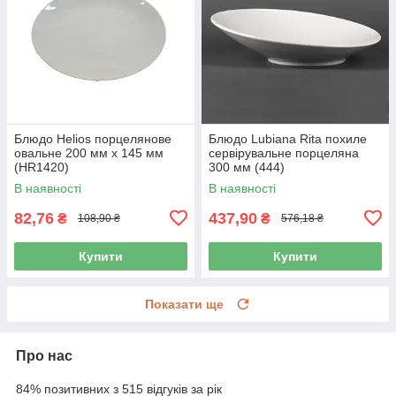
Блюдо Helios порцелянове
Блюдо Lubiana Rita похиле
овальне 200 мм х 145 мм
сервірувальне порцеляна
(HR1420)
300 мм (444)
В наявності
В наявності
82,76
437,90
₴
₴
108,90 ₴
576,18 ₴
Купити
Купити
Показати ще
Про нас
84% позитивних з 515 відгуків за рік