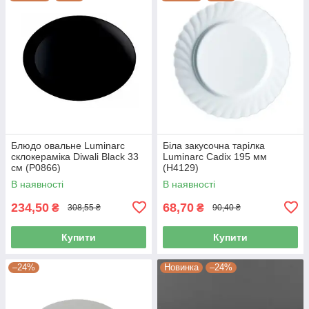
Блюдо овальне Luminarc
Біла закусочна тарілка
склокераміка Diwali Black 33
Luminarc Cadix 195 мм
см (P0866)
(Н4129)
В наявності
В наявності
234,50
68,70
₴
₴
308,55 ₴
90,40 ₴
Купити
Купити
–24%
Новинка
–24%