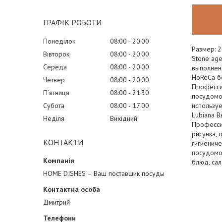
ГРАФІК РОБОТИ
Понеділок
08:00
20:00
Размер: 
Вівторок
08:00
20:00
Stone ag
Середа
08:00
20:00
выполнен
HoReCa бо
Четвер
08:00
20:00
Професси
Пʼятниця
08:00
21:30
посудомо
используе
Субота
08:00
17:00
Lubiana В
Неділя
Вихідний
Професси
рисунка, 
КОНТАКТИ
гигиениче
посудомо
блюд, сал
HOME DISHES – Ваш поставщик посуды
Дмитрий