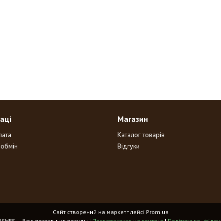
аці
Магазин
лата
Каталог товарів
 обмін
Відгуки
Сайт створений на маркетплейсі
Prom.ua
HOME DISHES – Ваш поставщик посуды |
Поскаржитися на контент
|
Політика конфіден