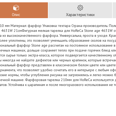
Опис
Характеристики
210 мм Материал: фарфор Упаковка: техтара Страна-производитель: По
e 4631W 21смФигурная мелкая тарелка для HoReCa Stone age 4631W от
а из высококачественного фарфора. Универсальна, проста в уходе. Кр
лее уплотнены, это позволяет уменьшить образование сколов на посуд
ональный фарфор Stone age рассчитан на постоянное использование в
ечных машинах, дольше сохраняет тепло при подаче горячих блюд кли
тся сырье только экстра-класса, которое подвергается качественному 
ы никогда не найдете дефектов или черных крапинок, которые встреча
ональный фарфор представлен в классическом белом цвете или цвете 
орнамента, что позволяет удобно сочетать его в интерьере с любым оф
ские нормы, чтобы углубления рисунка не загрязнялись и легко можно 
ечной машине. Фарфоровая тарелка 210мм для HoReCa используется д
атов. Устойчива к царапинам и после многоразового использования не 