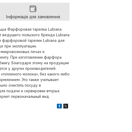
Інформація для замовлення
льша Фарфоровая тарелка Lubiana
 ведущего польского бренда Lubiana
ая фарфоровой тарелки Lubiana для
е при эксплуатации.
 микроволновых печах и
енту. При изготовлении фарфора
обжигу. Благодаря этому на продукции
ются у других производителей.
«топленого молока», без какого-либо
ормлением. Это также учитывает
было очистить посуду в
ля подачи и сервировки вторых
теряет первоначальный вид.