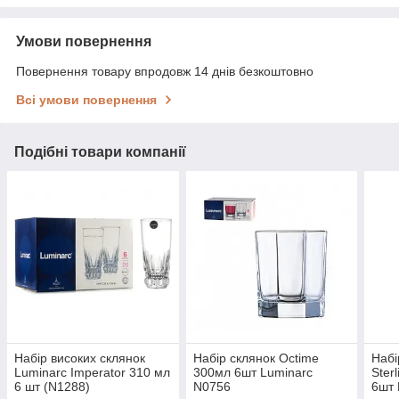
Умови повернення
Повернення товару впродовж 14 днів безкоштовно
Всі умови повернення
Подібні товари компанії
Набір високих склянок
Набір склянок Octime
Набі
Luminarc Imperator 310 мл
300мл 6шт Luminarc
Ster
6 шт (N1288)
N0756
6шт 