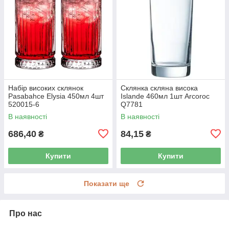
Набір високих склянок
Склянка скляна висока
Pasabahce Elysia 450мл 4шт
Islande 460мл 1шт Arcoroc
520015-6
Q7781
В наявності
В наявності
686,40
84,15
₴
₴
Купити
Купити
Показати ще
Про нас