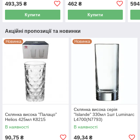
493,35
462
594
₴
₴
Купити
Купити
Акційні пропозиції та новинки
Новинка
Новинка
Склянка висока серія
Склянка висока "Палацо"
"Islande" 330мл 1шт Luminarc
Helios 425мл K8215
L4700(N7793)
В наявності
В наявності
90,75
49,34
₴
₴