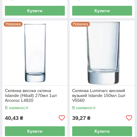
Купити
Купити
Новинка
Новинка
Склянка висока скляна
Склянка Luminarc високий
Islande (Hiball) 270мл 1шт
вузький Islande 150мл 1шт
Arcoroc L4820
V5560
В наявності
В наявності
40,43
39,27
₴
₴
Купити
Купити