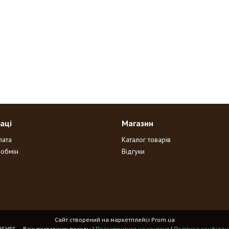
аці
Магазин
лата
Каталог товарів
 обмін
Відгуки
Сайт створений на маркетплейсі
Prom.ua
HOME DISHES – Ваш поставщик посуды |
Поскаржитися на контент
|
Політика конфіден