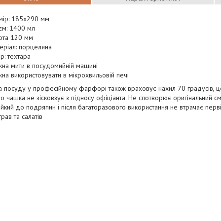
мір: 185х290 мм
єм: 1400 мл
ота 120 мм
еріал: порцеляна
ір: техтара
на мити в посудомийній машині
на використовувати в мікрохвильовій печі
ка посуду у професійному фарфорі також враховує нахил 70 градусів, це
бо чашка не зісковзує з підносу офіціанта. Не спотворює оригінальний см
тійкий до подряпин і після багаторазового використання не втрачає перв
рав та салатів