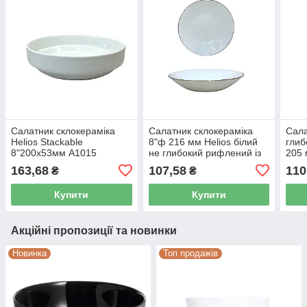
Салатник склокераміка
Салатник склокераміка
Сала
Helios Stackable
8"ф 216 мм Helios білий
глиб
8"200х53мм A1015
не глибокий рифлений із
205 
золотом 3052
163,68
107,58
110
₴
₴
Купити
Купити
Акційні пропозиції та новинки
Новинка
Топ продажів