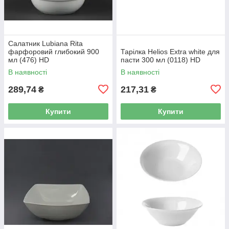
Салатник Lubiana Rita
фарфоровий глибокий 900
Тарілка Helios Extra white для
мл (476) HD
пасти 300 мл (0118) HD
В наявності
В наявності
289,74
217,31
₴
₴
Купити
Купити