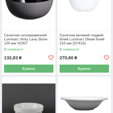
Салатник склокерамічний
Салатник великий гладкий
Luminarc Vicky Lava Stone
білий Luminarc Diwali білий
120 мм V2307
210 мм (D7410)
В наявності
В наявності
132,83
270,60
₴
₴
Купити
Купити