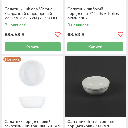
Салатник Lubiana Victoria
Салатник глибокий
квадратний фарфоровий
порцеляна 7" 180мм Helios
22.5 см х 22.5 см (2723) HD
білий 4407
В наявності
В наявності
685,58
63,53
₴
₴
Купити
Купити
Новинка
Салатник порцеляновий
Салатник Helios в оправі
глибокий Lubiana Rita 600 мл
порцеляновий 400 мл