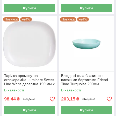
Купити
Купити
Новинка
–24%
Новинка
–24%
Тарілка прямокутна
Блюдо зі скла блакитне з
склокераміка Luminarc Sweet
високими бортиками Friend
Line White десертна 190 мм х
Time Turquoise 290мм
210 мм (J0561)
Luminarc (P6362)
В наявності
В наявності
98,44
203,15
₴
₴
129,53 ₴
267,30 ₴
Купити
Купити