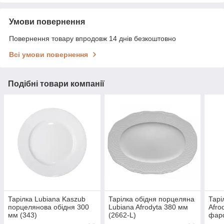
Умови повернення
Повернення товару впродовж 14 днів безкоштовно
Всі умови повернення
Подібні товари компанії
Тарілка Lubiana Kaszub
Тарілка обідня порцеляна
Тарі
порцелянова обідня 300
Lubiana Afrodyta 380 мм
Afro
мм (343)
(2662-L)
фарф
та п