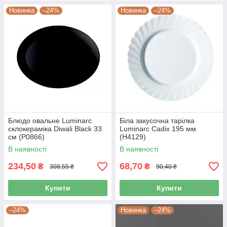
Новинка
–24%
Новинка
–24%
Блюдо овальне Luminarc
Біла закусочна тарілка
склокераміка Diwali Black 33
Luminarc Cadix 195 мм
см (P0866)
(Н4129)
В наявності
В наявності
234,50
68,70
₴
₴
308,55 ₴
90,40 ₴
Купити
Купити
–24%
Новинка
–24%