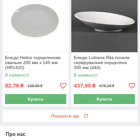
Блюдо Helios порцелянове
Блюдо Lubiana Rita похиле
овальне 200 мм х 145 мм
сервірувальне порцеляна
(HR1420)
300 мм (444)
В наявності
В наявності
82,76
437,90
₴
₴
108,90 ₴
576,18 ₴
Купити
Купити
Показати ще
Про нас