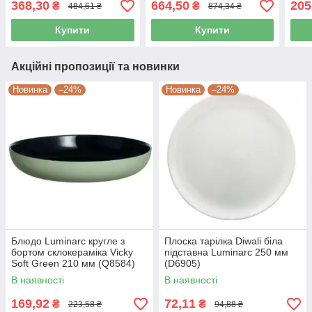
368,30
664,50
205
₴
₴
484,61 ₴
874,34 ₴
Купити
Купити
Акційні пропозиції та новинки
Новинка
–24%
Новинка
–24%
Блюдо Luminarc кругле з
Плоска тарілка Diwali біла
бортом склокераміка Vicky
підставна Luminarc 250 мм
Soft Green 210 мм (Q8584)
(D6905)
В наявності
В наявності
169,92
72,11
₴
₴
223,58 ₴
94,88 ₴