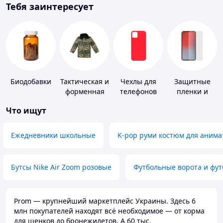
Тебя заинтересует
Биодобавки
Тактическая и
Чехлы для
Защитные
форменная
телефонов
пленки и
одежда
стекла для
Что ищут
портативных
устройств
Ежедневники школьные
K-pop руми костюм для анима
Бутсы Nike Air Zoom розовые
Футбольные ворота и фу
Prom — крупнейший маркетплейс Украины. Здесь 6
млн покупателей находят всё необходимое — от корма
для щенков до бронежилетов. А 60 тыс.