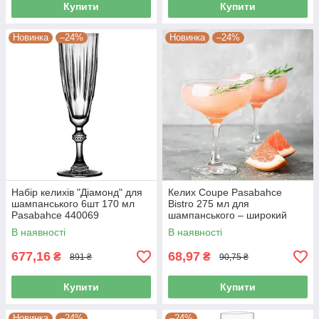
Купити
Купити
Новинка
–24%
Новинка
–24%
Набір келихів "Діамонд" для
Келих Coupe Pasabahce
шампанського 6шт 170 мл
Bistro 275 мл для
Pasabahce 440069
шампанського – широкий
скляний келих на ніжці для
В наявності
В наявності
ігристого вина та десертів
44136/sl-6
677,16
68,97
₴
₴
891 ₴
90,75 ₴
Купити
Купити
Новинка
–24%
–24%