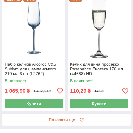
Набір келихів Arcoroc C&S
Келих для вина просекко
Sublym для шампанського
Pasabahce Енотека 170 мл
210 мл 6 шт (L2762)
(44688) HD
В наявності
В наявності
1 065,90
110,20
₴
₴
1 402,50 ₴
145 ₴
Купити
Купити
Показати ще