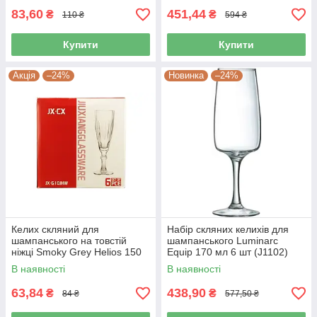
160-Е
83,60
451,44
₴
₴
110 ₴
594 ₴
Купити
Купити
Акція
–24%
Новинка
–24%
Келих скляний для
Набір скляних келихів для
шампанського на товстій
шампанського Luminarc
ніжці Smoky Grey Helios 150
Equip 170 мл 6 шт (J1102)
мл 9005A
В наявності
В наявності
63,84
438,90
₴
₴
84 ₴
577,50 ₴