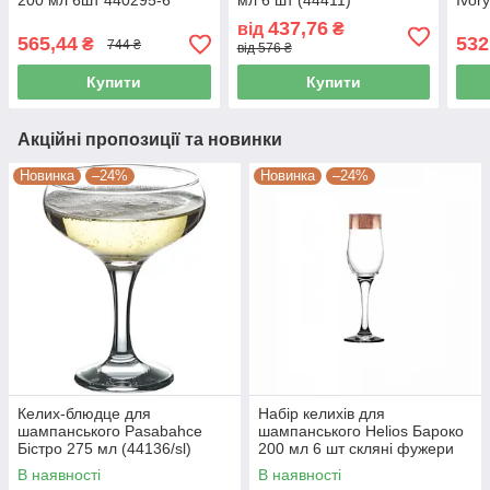
200 мл 6шт 440295-6
мл 6 шт (44411)
Ivor
фуже
437,76
від
₴
вина
565,44
532
₴
744 ₴
від 576 ₴
Купити
Купити
Акційні пропозиції та новинки
Новинка
–24%
Новинка
–24%
Келих-блюдце для
Набір келихів для
шампанського Pasabahce
шампанського Helios Бароко
Бістро 275 мл (44136/sl)
200 мл 6 шт скляні фужери
для ігристого вина, просеко
В наявності
В наявності
та святкового серв TRV267-