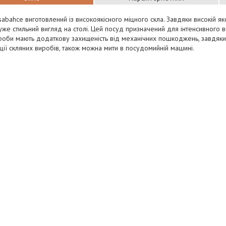
abahce виготовлений із високоякісного міцного скла. Завдяки високій яко
же стильний вигляд на столі. Цей посуд призначений для інтенсивного 
роби мають додаткову захищеність від механічних пошкоджень, завдяки
ції скляних виробів, також можна мити в посудомийній машині.