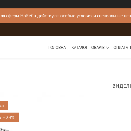
ля сферы HoReCa действуют особые условия и специальные це
ГОЛОВНА
КАТАЛОГ ТОВАРІВ
ОПЛАТА 
ВИДЕЛК
ка
–24%