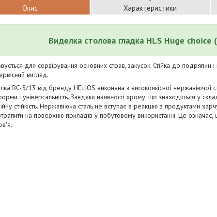
Опис
Характеристики
Виделка столова гладка HLS Huge choice 
вується для сервірування основних страв, закусок. Стійка до подряпин і
ервісний вигляд.
лка BC-5/13 від бренду HELIOS виконана з високоякісної нержавіючої с
форми і універсальність. Завдяки наявності хрому, що знаходиться у скла
ійну стійкість. Нержавіюча сталь не вступає в реакцію з продуктами харч
трапити на поверхню приладів у побутовому використанні. Це означає, 
в'я.