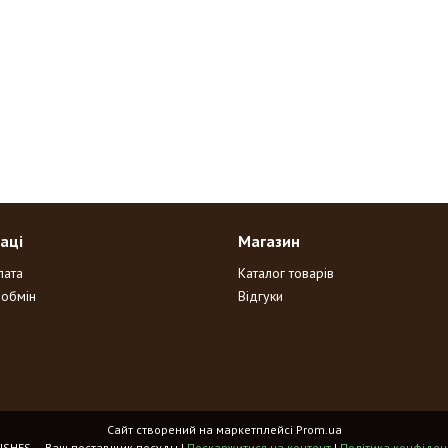
аці
Магазин
лата
Каталог товарів
 обмін
Відгуки
Сайт створений на маркетплейсі
Prom.ua
HOME DISHES – Ваш поставщик посуды |
Поскаржитися на контент
|
Політика конфіден