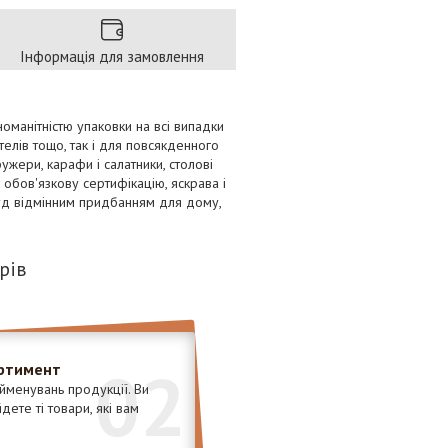
Інформація для замовлення
номанітністю упаковки на всі випадки
телів тощо, так і для повсякденного
ужери, карафи і салатники, столові
 обов'язкову сертифікацію, яскрава і
уд відмінним придбанням для дому,
рів
02
ртимент
менувань продукції. Ви
ете ті товари, які вам