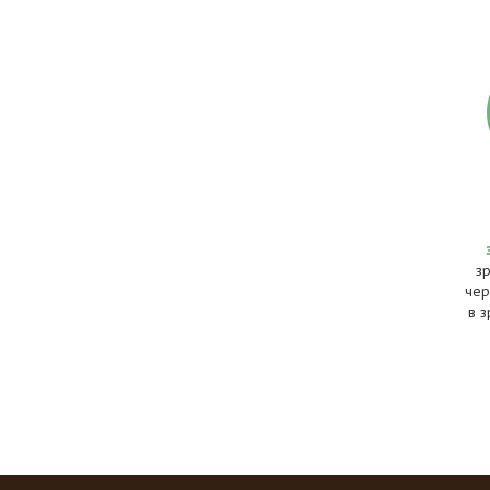
з
чер
в з