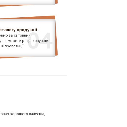
04
аталогу продукції
имо за світовими
у ви можете розраховувати
ші пропозиції.
 товар хорошего качества,