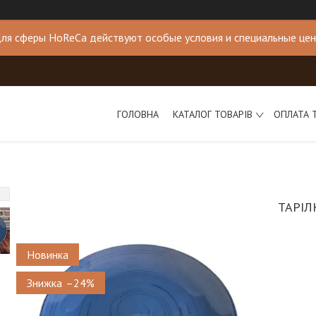
ля сферы HoReCa действуют особые условия и специальные це
ГОЛОВНА
КАТАЛОГ ТОВАРІВ
ОПЛАТА 
ТАРІЛ
Новинка
–24%