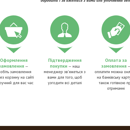
обробить і зв'яжеться з вами для уточнення де
Оформлення
Підтвердження
Оплата за
замовлення
покупки
замовлення
—
— наш
робіть замовлення
менеджер зв'яжеться з
оплатити можна онл
ез корзину на сайті
вами для того, щоб
на банківську карту
ручний для вас час
узгодити всі деталі
також готівкою п
отриманні