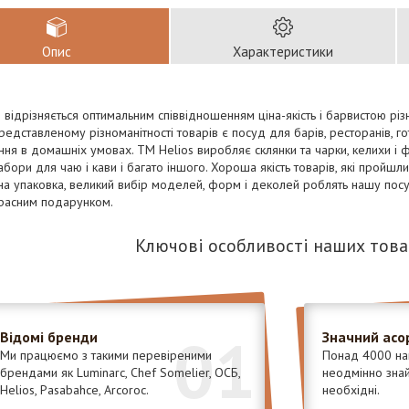
Опис
Характеристики
 відрізняється оптимальним співвідношенням ціна-якість і барвистою різ
представленому різноманітності товарів є посуд для барів, ресторанів, го
ння в домашніх умовах. TM Helios виробляє склянки та чарки, келихи і ф
абори для чаю і кави і багато іншого. Хороша якість товарів, які пройшли
на упаковка, великий вибір моделей, форм і деколей роблять нашу пос
красним подарунком.
Ключові особливості наших това
01
Відомі бренди
Значний асо
Ми працюємо з такими перевіреними
Понад 4000 най
брендами як Luminarc, Chef Somelier, ОСБ,
неодмінно знайд
Helios, Pasabahce, Arcoroc.
необхідні.