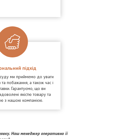
ональний підхід
осуду ми приймемо до уваги
 та побажання, а також час і
тавки. Гарантуємо, що ви
адоволені якістю товару та
ею з нашою компанією.
явку. Наш менеджер оперативно її