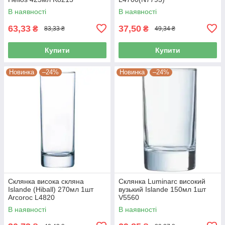
В наявності
В наявності
63,33
37,50
₴
₴
83,33 ₴
49,34 ₴
Купити
Купити
Новинка
–24%
Новинка
–24%
Склянка висока скляна
Склянка Luminarc високий
Islande (Hiball) 270мл 1шт
вузький Islande 150мл 1шт
Arcoroc L4820
V5560
В наявності
В наявності