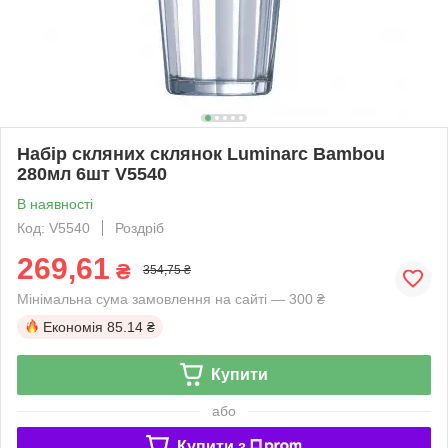
Набір скляних склянок Luminarc Bambou
280мл 6шт V5540
В наявності
Код: V5540
Роздріб
269,61
₴
354,75 ₴
Мінімальна сума замовлення на сайті — 300 ₴
Економія
85.14 ₴
Купити
або
Купити з