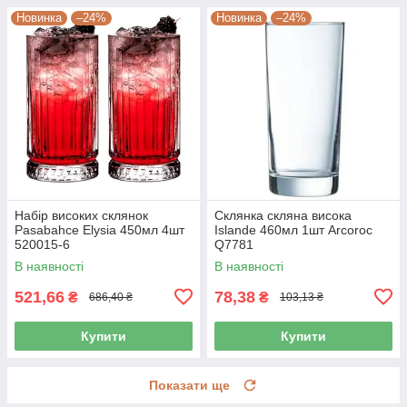
Новинка
–24%
Новинка
–24%
Набір високих склянок
Склянка скляна висока
Pasabahce Elysia 450мл 4шт
Islande 460мл 1шт Arcoroc
520015-6
Q7781
В наявності
В наявності
521,66
78,38
₴
₴
686,40 ₴
103,13 ₴
Купити
Купити
Показати ще