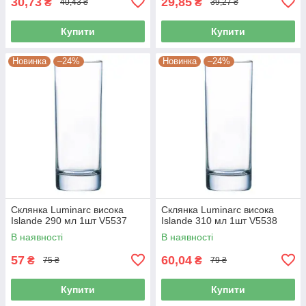
30,73
29,85
₴
₴
40,43 ₴
39,27 ₴
Купити
Купити
Новинка
–24%
Новинка
–24%
Склянка Luminarc висока
Склянка Luminarc висока
Islande 290 мл 1шт V5537
Islande 310 мл 1шт V5538
В наявності
В наявності
57
60,04
₴
₴
75 ₴
79 ₴
Купити
Купити