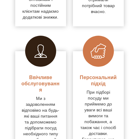
постійним
потрібний товар
клієнтам надаємо
вчасно.
додаткові знижки.
Ввічливе
Персональний
обслуговуванн
підхід
я
При підборі
посуду ми
Ми з
приймемо до
задоволенням
уваги всі ваші
відповімо на будь-
вимоги та
які ваші питання
побажання, а
та допоможемо
також час і спосіб
підібрати посуд
доставки.
необхідного типу