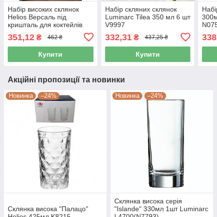
Набір високих склянок
Набір скляних склянок
Набі
Helios Версаль під
Luminarc Tilea 350 мл 6 шт
300м
кришталь для коктейлів
V9997
N07
280 мл 6 шт (DM327)
351,12
332,31
338
₴
₴
462 ₴
437,25 ₴
Купити
Купити
Акційні пропозиції та новинки
Новинка
–24%
Новинка
–24%
Склянка висока серія
Склянка висока "Палацо"
"Islande" 330мл 1шт Luminarc
Helios 425мл K8215
L4700(N7793)