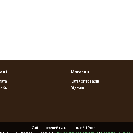
аці
Магазин
лата
Каталог товарів
 обмін
Відгуки
Сайт створений на маркетплейсі
Prom.ua
HOME DISHES – Ваш поставщик посуды |
Поскаржитися на контент
|
Політика конфіден