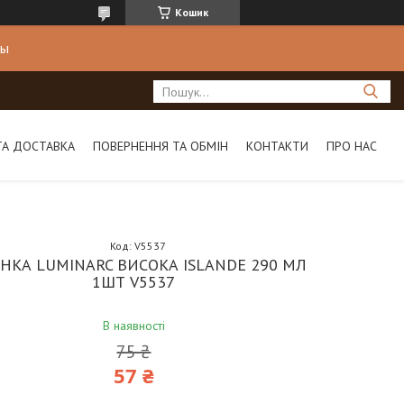
Кошик
ны
ТА ДОСТАВКА
ПОВЕРНЕННЯ ТА ОБМІН
КОНТАКТИ
ПРО НАС
Код:
V5537
НКА LUMINARC ВИСОКА ISLANDE 290 МЛ
1ШТ V5537
В наявності
75 ₴
57 ₴