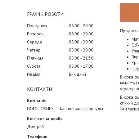
ГРАФІК РОБОТИ
Понеділок
08:00
20:00
Продаєтьс
Вівторок
08:00
20:00
Мат
Середа
08:00
20:00
Об'
Четвер
08:00
20:00
Упа
Вир
Пʼятниця
08:00
21:30
Кра
Субота
08:00
17:00
Під
Неділя
Вихідний
Висока ск
міцність 
утримуват
КОНТАКТИ
Висока ск
стійкий д
HOME DISHES – Ваш поставщик посуды
Їм власти
Дмитрий