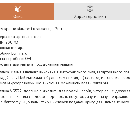
Опис
Характеристики
я кратно кількості в упаковці 12шт.
еріал: загартоване скло
єм: 290 мл
ковка: техтара
обник Luminarc
їна-виробник: ОАЕ
ходить для миття в посудомийній машині
лянка 290мл Luminarc виконана з високоякісного скла, загартованого сп
і надійність. Цей матеріал у будь-якому вигляді (прозоре, матове, кольор
ися мікроорганізми, що виключає можливість появи бактерій.
лянка V5537 ідеально підходить для подачі напоїв, матеріал не дозвол
о зовнішніх впливів, добре переносить посудомийну машину, не іржавіє,
ва багатофункціональність: у них також подають кригу для шампанського.