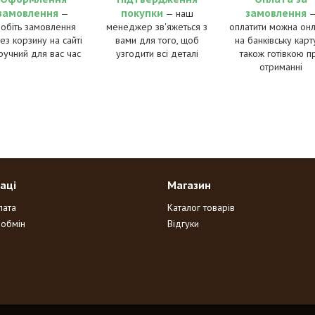
замовлення
покупки
замовлення
—
— наш
робіть замовлення
менеджер зв'яжеться з
оплатити можна онл
ез корзину на сайті
вами для того, щоб
на банківську карту
ручний для вас час
узгодити всі деталі
також готівкою п
отриманні
аці
Магазин
лата
Каталог товарів
 обмін
Відгуки