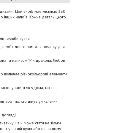
дизайні. Цей виріб має місткість 380
о інших напоїв. Кожна деталь цього
мін служби кухля.
ю, необхідного вам для початку дня
она та написом "Рік дракона: Любов
кор включає різнокольорові елементи
стовувати її як удома, так і на
 або тих, хто цінує унікальний
 догляді.
айну, і він може стати не тільки
цент у вашій кухні або на вашому