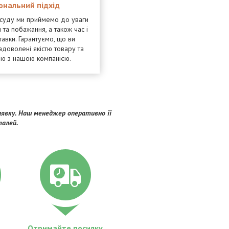
ональний підхід
осуду ми приймемо до уваги
 та побажання, а також час і
тавки. Гарантуємо, що ви
адоволені якістю товару та
ею з нашою компанією.
явку. Наш менеджер оперативно її
талей.
Отримайте посилку