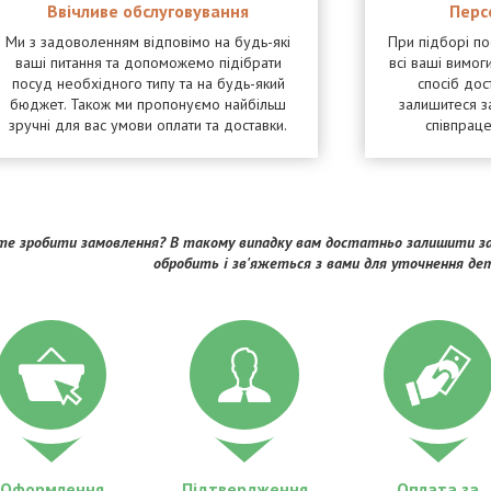
Ввічливе обслуговування
Перс
Ми з задоволенням відповімо на будь-які
При підборі п
ваші питання та допоможемо підібрати
всі ваші вимоги
посуд необхідного типу та на будь-який
спосіб дос
бюджет. Також ми пропонуємо найбільш
залишитеся з
зручні для вас умови оплати та доставки.
співпрац
е зробити замовлення? В такому випадку вам достатньо залишити за
обробить і зв'яжеться з вами для уточнення де
Оформлення
Підтвердження
Оплата за