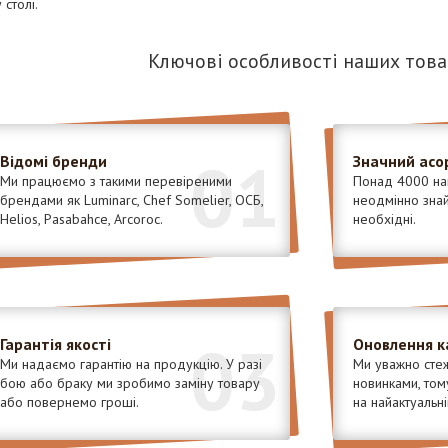
столі.
Ключові особливості наших това
01
Відомі бренди
Значний асо
Ми працюємо з такими перевіреними
Понад 4000 най
брендами як Luminarc, Chef Somelier, ОСБ,
неодмінно знайд
Helios, Pasabahce, Arcoroc.
необхідні.
03
Гарантія якості
Оновлення к
Ми надаємо гарантію на продукцію. У разі
Ми уважно стеж
бою або браку ми зробимо заміну товару
новинками, том
або повернемо гроші.
на найактуальні