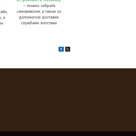
— можно забрати
—
самовивізом, а також за
айн,
допомогою доставки
, а
службами логістики
ри