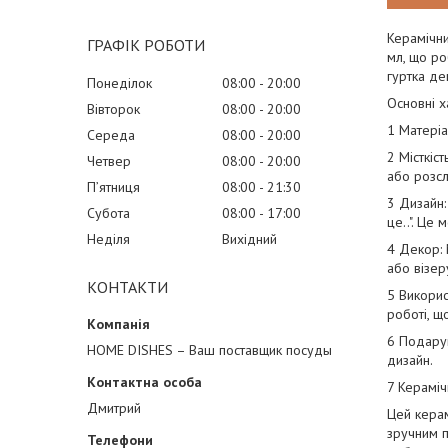
Керамічни
ГРАФІК РОБОТИ
мл, що ро
гуртка де
Понеділок
08:00
20:00
Основні х
Вівторок
08:00
20:00
1 Матеріа
Середа
08:00
20:00
2 Місткіс
Четвер
08:00
20:00
або розс
Пʼятниця
08:00
21:30
3 Дизайн:
Субота
08:00
17:00
це..". Це
Неділя
Вихідний
4 Декор: 
або візер
КОНТАКТИ
5 Викорис
роботі, 
6 Подарун
HOME DISHES – Ваш поставщик посуды
дизайн.
7 Кераміч
Дмитрий
Цей керам
зручним п