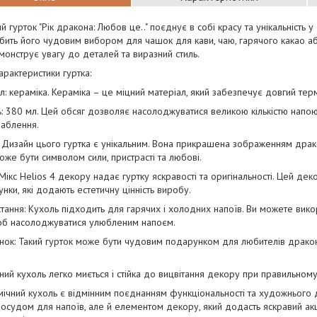
й гурток "Рік дракона: Любов це.." поєднує в собі красу та унікальність у 
бить його чудовим вибором для чашок для кави, чаю, гарячого какао аб
монструє увагу до деталей та виразний стиль.
арактеристики гуртка:
л: кераміка. Кераміка – це міцний матеріал, який забезпечує довгий тер
ть: 380 мл. Цей обсяг дозволяє насолоджуватися великою кількістю напо
лаблення.
 Дизайн цього гуртка є унікальним. Вона прикрашена зображенням драк
 може бути символом сили, пристрасті та любові.
Мікс Helios 4 декору надає гуртку яскравості та оригінальності. Цей де
унки, які додають естетичну цінність виробу.
тання: Кухоль підходить для гарячих і холодних напоїв. Ви можете викори
щоб насолоджуватися улюбленим напоєм.
ок: Такий гурток може бути чудовим подарунком для любителів драконів
ний кухоль легко миється і стійка до вицвітання декору при правильному
ічний кухоль є відмінним поєднанням функціональності та художнього диз
осудом для напоїв, але й елементом декору, який додасть яскравий ак