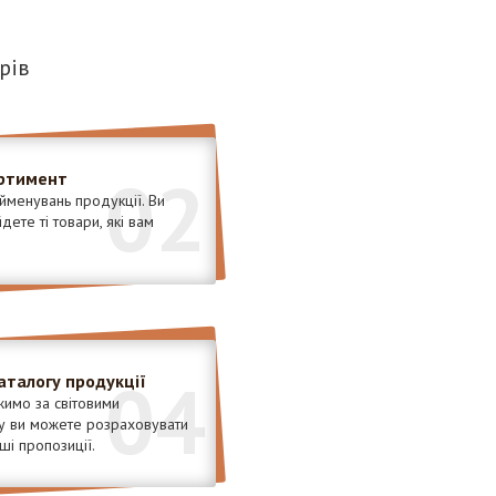
рів
02
ртимент
менувань продукції. Ви
ете ті товари, які вам
04
аталогу продукції
имо за світовими
у ви можете розраховувати
ші пропозиції.