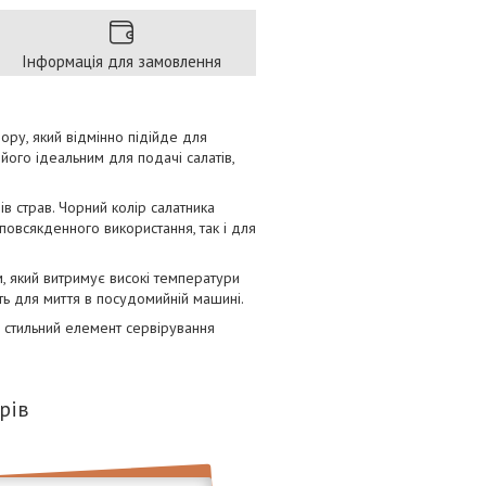
Інформація для замовлення
фору, який відмінно підійде для
 його ідеальним для подачі салатів,
в страв. Чорний колір салатника
повсякденного використання, так і для
м, який витримує високі температури
ить для миття в посудомийній машині.
 і стильний елемент сервірування
рів