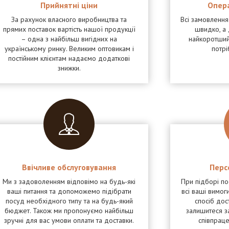
Прийнятні ціни
Опер
За рахунок власного виробництва та
Всі замовленн
прямих поставок вартість нашої продукції
швидко, а 
– одна з найбільш вигідних на
найкоротший
українському ринку. Великим оптовикам і
потрі
постійним клієнтам надаємо додаткові
знижки.
Ввічливе обслуговування
Перс
Ми з задоволенням відповімо на будь-які
При підборі п
ваші питання та допоможемо підібрати
всі ваші вимоги
посуд необхідного типу та на будь-який
спосіб дос
бюджет. Також ми пропонуємо найбільш
залишитеся з
зручні для вас умови оплати та доставки.
співпрац