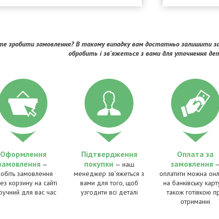
е зробити замовлення? В такому випадку вам достатньо залишити за
обробить і зв'яжеться з вами для уточнення де
Оформлення
Підтвердження
Оплата за
замовлення
покупки
замовлення
—
— наш
робіть замовлення
менеджер зв'яжеться з
оплатити можна онл
ез корзину на сайті
вами для того, щоб
на банківську карту
ручний для вас час
узгодити всі деталі
також готівкою п
отриманні