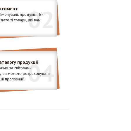
02
ртимент
менувань продукції. Ви
ете ті товари, які вам
04
аталогу продукції
имо за світовими
у ви можете розраховувати
ші пропозиції.