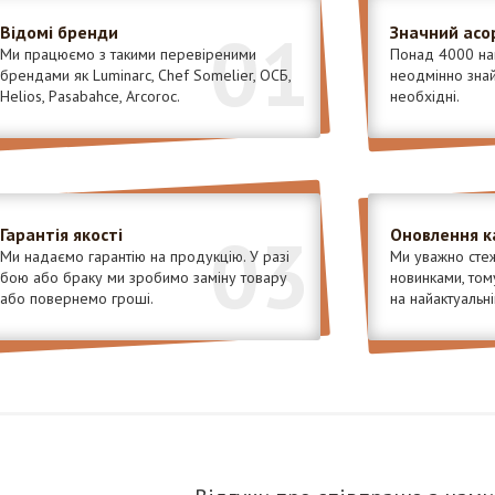
01
Відомі бренди
Значний асо
Ми працюємо з такими перевіреними
Понад 4000 най
брендами як Luminarc, Chef Somelier, ОСБ,
неодмінно знайд
Helios, Pasabahce, Arcoroc.
необхідні.
03
Гарантія якості
Оновлення к
Ми надаємо гарантію на продукцію. У разі
Ми уважно стеж
бою або браку ми зробимо заміну товару
новинками, том
або повернемо гроші.
на найактуальні