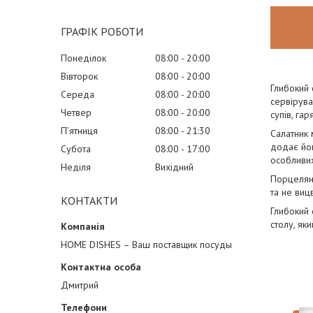
ГРАФІК РОБОТИ
Понеділок
08:00
20:00
Вівторок
08:00
20:00
Глибокий 
Середа
08:00
20:00
сервірува
Четвер
08:00
20:00
супів, га
Пʼятниця
08:00
21:30
Салатник 
додає йом
Субота
08:00
17:00
особливих
Неділя
Вихідний
Порцеляна
та не виц
КОНТАКТИ
Глибокий 
столу, як
HOME DISHES – Ваш поставщик посуды
Дмитрий