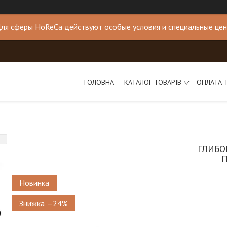
ля сферы HoReCa действуют особые условия и специальные це
ГОЛОВНА
КАТАЛОГ ТОВАРІВ
ОПЛАТА 
ГЛИБО
П
Новинка
–24%