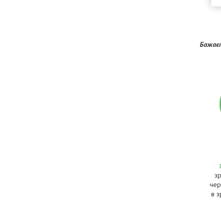
Бажаєт
з
чер
в з