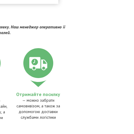
явку. Наш менеджер оперативно її
талей.
Отримайте посилку
— можно забрати
—
самовивізом, а також за
айн,
допомогою доставки
, а
службами логістики
ри