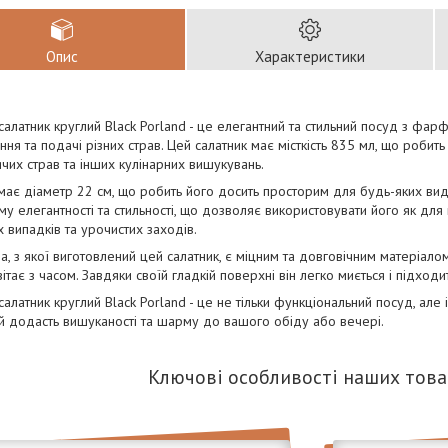
Опис
Характеристики
салатник круглий Black Porland - це елегантний та стильний посуд з фар
ння та подачі різних страв. Цей салатник має місткість 835 мл, що робить
рячих страв та інших кулінарних вишукувань.
має діаметр 22 см, що робить його досить просторим для будь-яких виді
у елегантності та стильності, що дозволяє використовувати його як для 
 випадків та урочистих заходів.
, з якої виготовлений цей салатник, є міцним та довговічним матеріало
вітає з часом. Завдяки своїй гладкій поверхні він легко миється і підход
салатник круглий Black Porland - це не тільки функціональний посуд, але
ий додасть вишуканості та шарму до вашого обіду або вечері.
Ключові особливості наших това