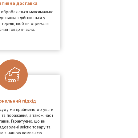
ативна доставка
я обробляються максимально
доставка здійснюється у
 термін, щоб ви отримали
бний товар вчасно.
ональний підхід
осуду ми приймемо до уваги
 та побажання, а також час і
тавки. Гарантуємо, що ви
адоволені якістю товару та
ею з нашою компанією.