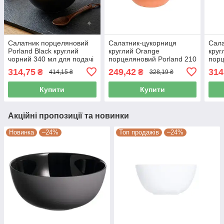
Салатник порцеляновий
Салатник-цукорниця
Сала
Porland Black круглий
круглий Orange
круг
чорний 340 мл для подачі
порцеляновий Porland 210
порц
салатів, закусок і десертів
мл 10 см 382125/O
мл 1
314,75
249,42
314
₴
₴
414,15 ₴
328,19 ₴
362913/Bl-6
Купити
Купити
Акційні пропозиції та новинки
Новинка
–24%
Топ продажів
–24%