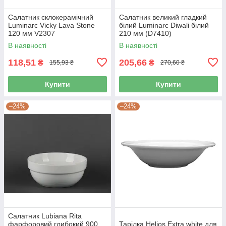
Салатник склокерамічний
Салатник великий гладкий
Luminarc Vicky Lava Stone
білий Luminarc Diwali білий
120 мм V2307
210 мм (D7410)
В наявності
В наявності
118,51
205,66
₴
₴
155,93 ₴
270,60 ₴
Купити
Купити
–24%
–24%
Салатник Lubiana Rita
фарфоровий глибокий 900
Тарілка Helios Extra white для