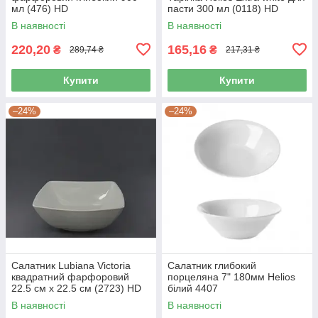
мл (476) HD
пасти 300 мл (0118) HD
В наявності
В наявності
220,20
165,16
₴
₴
289,74 ₴
217,31 ₴
Купити
Купити
–24%
–24%
Салатник Lubiana Victoria
Салатник глибокий
квадратний фарфоровий
порцеляна 7" 180мм Helios
22.5 см х 22.5 см (2723) HD
білий 4407
В наявності
В наявності