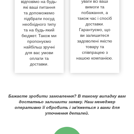
уваги всі ваші
відповімо на будь-
вимоги та
які ваші питання
побажання, а
та допоможемо
також час і спосіб
підібрати посуд
доставки.
необхідного типу
Гарантуємо, що
та на будь-який
ви залишитеся
бюджет. Також ми
задоволені якістю
пропонуємо
товару та
найбільш зручні
співпрацею з
для вас умови
нашою компанією.
оплати та
доставки.
Бажаєте зробити замовлення? В такому випадку вам
достатньо залишити заявку. Наш менеджер
оперативно її обробить і зв'яжеться з вами для
уточнення деталей.