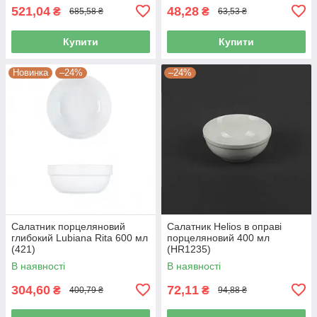
521,04
48,28
₴
₴
685,58 ₴
63,53 ₴
Купити
Купити
Новинка
–24%
–24%
Салатник порцеляновий
Салатник Helios в оправі
глибокий Lubiana Rita 600 мл
порцеляновий 400 мл
(421)
(HR1235)
В наявності
В наявності
304,60
72,11
₴
₴
400,79 ₴
94,88 ₴