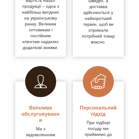
вартість нашої
швидко, а
продукції – одна з
доставка
найбільш вигідних
здійснюється у
на українському
найкоротший
ринку. Великим
термін, щоб ви
оптовикам і
отримали
постійним
потрібний товар
клієнтам надаємо
вчасно.
додаткові знижки.
Ввічливе
Персональний
обслуговуванн
підхід
я
При підборі
посуду ми
Ми з
приймемо до
задоволенням