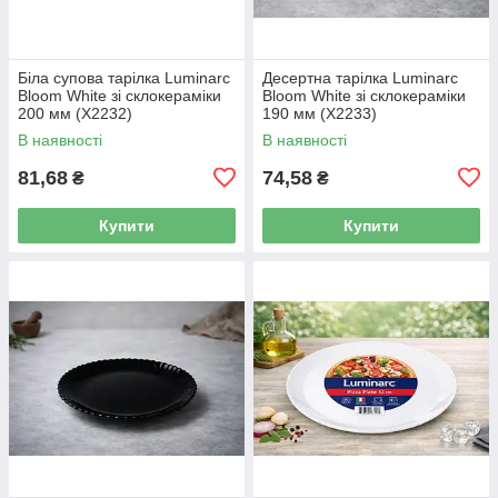
Біла супова тарілка Luminarc
Десертна тарілка Luminarc
Bloom White зі склокераміки
Bloom White зі склокераміки
200 мм (X2232)
190 мм (X2233)
В наявності
В наявності
81,68
74,58
₴
₴
Купити
Купити