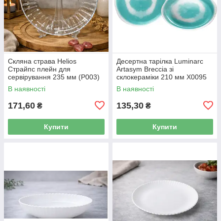
Скляна страва Helios
Десертна тарілка Luminarc
Страйпс плейн для
Artasym Breccia зі
сервірування 235 мм (P003)
склокераміки 210 мм X0095
В наявності
В наявності
171,60
135,30
₴
₴
Купити
Купити