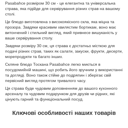
Pasabahce розміром 30 см - це елегантна та універсальна
страва, яка підійде для сервірування різних страв на вашому
столі.
Це блюдо виготовлена з високоякісного скла, яка міцна та
прозора. Завдяки красивим хвилястим бортикам, воно має
витончений і стильний вигляд, який привнесе вишуканість у
ваше сервірування столу.
Завдяки розміру 30 см, ця страва є достатньо місткою для
подачі різних страв, таких як салати, закуски, фрукти, десерти,
морепродукти та багато інших.
Скляне блюдо Тоскана Pasabahce легко миється в
посудомийній машині, що робить його зручним у використанні
та догляді. Воно також стійке до подряпин і зберігає свій
первісний вигляд протягом тривалого часу.
Ця страва буде чудовим доповненням до вашого кухонного
арсеналу та чудовим подарунком для друзів чи рідних, які
цінують гарний та функціональний посуд.
Ключові особливості наших товарів