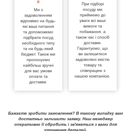
я
При підборі
посуду ми
Ми з
приймемо до
задоволенням
уваги всі ваші
відповімо на будь-
вимоги та
які ваші питання
побажання, а
та допоможемо
також час і спосіб
підібрати посуд
доставки.
необхідного типу
Гарантуємо, що
та на будь-який
ви залишитеся
бюджет. Також ми
задоволені якістю
пропонуємо
товару та
найбільш зручні
співпрацею з
для вас умови
нашою компанією.
оплати та
доставки.
Бажаєте зробити замовлення? В такому випадку вам
достатньо залишити заявку. Наш менеджер
оперативно її обробить і зв'яжеться з вами для
уточнення деталей.