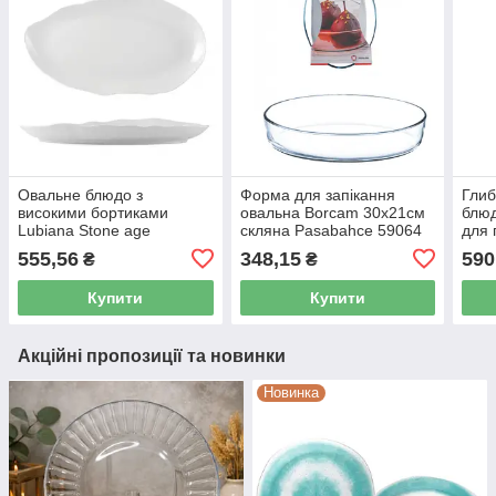
Овальне блюдо з
Форма для запікання
Глиб
високими бортиками
овальна Borcam 30х21см
блюд
Lubiana Stone age
скляна Pasabahce 59064
для 
380х200 мм (4662L) HD
(106
555,56
348,15
590
₴
₴
Купити
Купити
Акційні пропозиції та новинки
Новинка