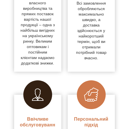
власного
Всі замовлення
виробництва та
обробляються
прямих поставок
максимально
вартість нашої
швидко, а
продукції – одна з
доставка
найбільш вигідних
здійснюється у
на українському
найкоротший
ринку. Великим
термін, щоб ви
оптовикам і
отримали
постійним
потрібний товар
клієнтам надаємо
вчасно.
додаткові знижки.
Ввічливе
Персональний
обслуговуванн
підхід