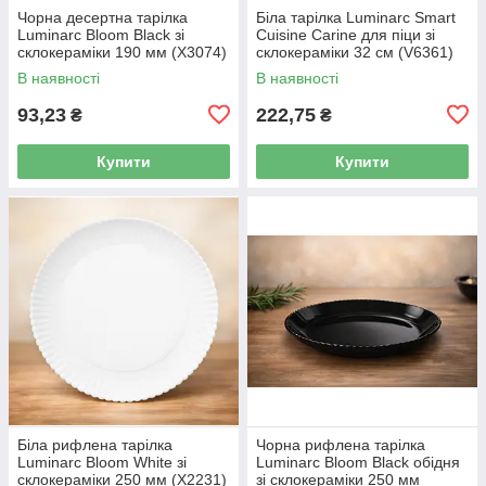
Чорна десертна тарілка
Біла тарілка Luminarc Smart
Luminarc Bloom Black зі
Cuisine Carine для піци зі
склокераміки 190 мм (X3074)
склокераміки 32 см (V6361)
В наявності
В наявності
93,23
222,75
₴
₴
Купити
Купити
Біла рифлена тарілка
Чорна рифлена тарілка
Luminarc Bloom White зі
Luminarc Bloom Black обідня
склокераміки 250 мм (X2231)
зі склокераміки 250 мм