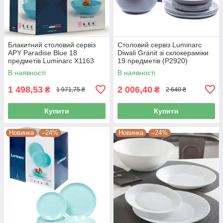
Блакитний столовий сервіз
Столовий сервіз Luminarc
APY Paradise Blue 18
Diwali Granit зі склокераміки
предметів Luminarc X1163
19 предметів (P2920)
В наявності
В наявності
1 498,53
2 006,40
₴
₴
1 971,75 ₴
2 640 ₴
Купити
Купити
Новинка
–24%
Новинка
–24%