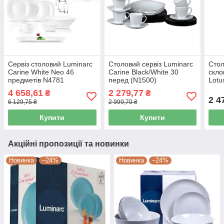
Сервіз столовий Luminarc
Столовий сервіз Luminarc
Стол
Carine White Neo 46
Carine Black/White 30
скло
предметів N4781
перед (N1500)
Lotu
Lumi
4 658,61
2 279,77
₴
₴
2 4
6 129,75 ₴
2 999,70 ₴
Купити
Купити
Акційні пропозиції та новинки
Новинка
–24%
Новинка
–24%