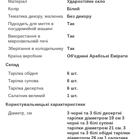
Матеріал
Ударостійке скло
Колір
Білий
Тематика декору, малюнка
Без декору
Підходить для миття в
Так
посудомийній машині
Використання в
Так
мікрохвильовій печі
Зберігання в холодильнику
Так
Країна виробник
Об'єднані Арабські Емірати
Склад
Тарілка обідня
6 шт.
Тарілка супова
6 шт.
Тарілка десертна
6 шт.
Салатник великий
1 шт.
Користувальницькі характеристики
Діаметр, см
3 чорні та 3 білі десертні
тарілки діаметром 19 см 3
чорні та 3 білі супові
тарілки діаметром 21 см. 3
чорні та 3 білі обідні тарілки
діаметром 26 см 1 салатник