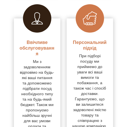
Ввічливе
Персональний
обслуговуванн
підхід
я
При підборі
посуду ми
Ми з
приймемо до
задоволенням
уваги всі ваші
відповімо на будь-
вимоги та
які ваші питання
побажання, а
та допоможемо
також час і спосіб
підібрати посуд
доставки.
необхідного типу
Гарантуємо, що
та на будь-який
ви залишитеся
бюджет. Також ми
задоволені якістю
пропонуємо
товару та
найбільш зручні
співпрацею з
для вас умови
нашою компанією.
оплати та