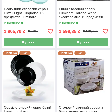
Блакитний столовий сервіз
Білий столовий сервіз
Diwali Light Turquoise 18
Luminarc Harena White
предметів Luminarc
склокераміка 19 предметів
склокераміка P2963
(L3271)
В наявності
В наявності
1 805,76
1 598,85
₴
₴
2 376 ₴
2 103,75 ₴
Купити
Купити
Новинка
–24%
Новинка
–24%
Сервіз столовий чорно-білий
Столовий скляний сервіз із
Luminarc Harena
білих хвилястих тарілок