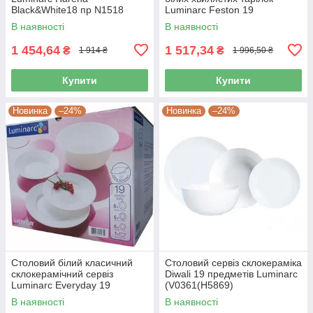
Black&White18 пр N1518
Luminarc Feston 19
предметів (14977)
В наявності
В наявності
1 454,64
1 517,34
₴
₴
1 914 ₴
1 996,50 ₴
Купити
Купити
Новинка
–24%
Новинка
–24%
Столовий білий класичний
Столовий сервіз склокераміка
склокерамічний сервіз
Diwali 19 предметів Luminarc
Luminarc Everyday 19
(V0361(H5869)
предметів (G0567)
В наявності
В наявності