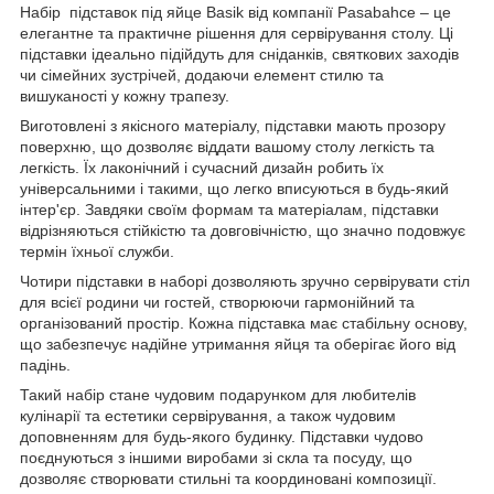
Набір підставок під яйце Basik від компанії Pasabahce – це
елегантне та практичне рішення для сервірування столу. Ці
підставки ідеально підійдуть для сніданків, святкових заходів
чи сімейних зустрічей, додаючи елемент стилю та
вишуканості у кожну трапезу.
Виготовлені з якісного матеріалу, підставки мають прозору
поверхню, що дозволяє віддати вашому столу легкість та
легкість. Їх лаконічний і сучасний дизайн робить їх
універсальними і такими, що легко вписуються в будь-який
інтер'єр. Завдяки своїм формам та матеріалам, підставки
відрізняються стійкістю та довговічністю, що значно подовжує
термін їхньої служби.
Чотири підставки в наборі дозволяють зручно сервірувати стіл
для всієї родини чи гостей, створюючи гармонійний та
організований простір. Кожна підставка має стабільну основу,
що забезпечує надійне утримання яйця та оберігає його від
падінь.
Такий набір стане чудовим подарунком для любителів
кулінарії та естетики сервірування, а також чудовим
доповненням для будь-якого будинку. Підставки чудово
поєднуються з іншими виробами зі скла та посуду, що
дозволяє створювати стильні та координовані композиції.