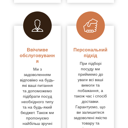
Ввічливе
Персональний
обслуговуванн
підхід
я
При підборі
посуду ми
Ми з
приймемо до
задоволенням
уваги всі ваші
відповімо на будь-
вимоги та
які ваші питання
побажання, а
та допоможемо
також час і спосіб
підібрати посуд
доставки.
необхідного типу
Гарантуємо, що
та на будь-який
ви залишитеся
бюджет. Також ми
задоволені якістю
пропонуємо
товару та
найбільш зручні