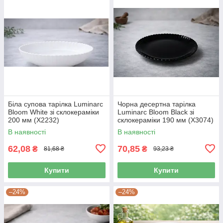
Біла супова тарілка Luminarc
Чорна десертна тарілка
Bloom White зі склокераміки
Luminarc Bloom Black зі
200 мм (X2232)
склокераміки 190 мм (X3074)
В наявності
В наявності
62,08
70,85
₴
₴
81,68 ₴
93,23 ₴
Купити
Купити
–24%
–24%