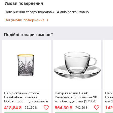
Умови повернення
Повернення товару впродовж 14 днів безкоштовно
Всі умови повернення
Подібні товари компанії
Набір скляних стопок
Набір кавовий Basik
Набі
Pasabahce Timeless
Pasabahce 6 шт чашка 90
Pasa
Golden touch під кришталь
мл і блюдце скло (97984)
мм 2
із золотом 62 мл 4 шт
418,84
564,30
142
₴
₴
551,10 ₴
742,50 ₴
(52780G)