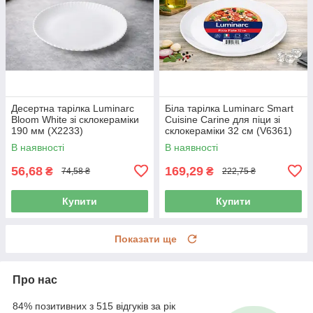
Десертна тарілка Luminarc
Біла тарілка Luminarc Smart
Bloom White зі склокераміки
Cuisine Carine для піци зі
190 мм (X2233)
склокераміки 32 см (V6361)
В наявності
В наявності
56,68
169,29
₴
₴
74,58 ₴
222,75 ₴
Купити
Купити
Показати ще
Про нас
84% позитивних з 515 відгуків за рік