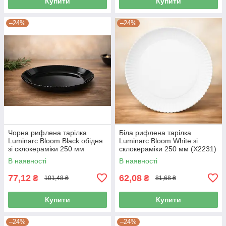
Купити
Купити
–24%
–24%
Чорна рифлена тарілка
Біла рифлена тарілка
Luminarc Bloom Black обідня
Luminarc Bloom White зі
зі склокераміки 250 мм
склокераміки 250 мм (X2231)
(X3072)
В наявності
В наявності
77,12
62,08
₴
₴
101,48 ₴
81,68 ₴
Купити
Купити
–24%
–24%