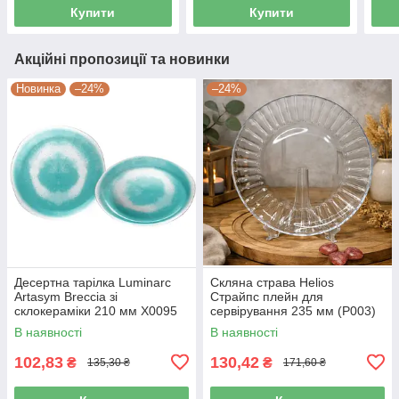
Купити
Купити
Акційні пропозиції та новинки
Новинка
–24%
–24%
Десертна тарілка Luminarc
Скляна страва Helios
Artasym Breccia зі
Страйпс плейн для
склокераміки 210 мм X0095
сервірування 235 мм (P003)
В наявності
В наявності
102,83
130,42
₴
₴
135,30 ₴
171,60 ₴