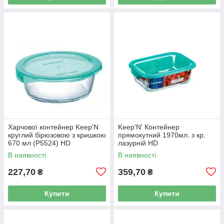
Харчової контейнер Keep'N
Keep'N' Контейнер
круглий бірюзовою з кришкою
прямокутний 1970мл. з кр.
670 мл (P5524) HD
лазурній HD
В наявності
В наявності
227,70
359,70
₴
₴
Купити
Купити