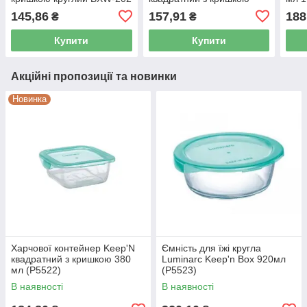
BXW-302
деко
145,86
157,91
188
₴
₴
Купити
Купити
Акційні пропозиції та новинки
Новинка
Харчової контейнер Keep'N
Ємність для їжі кругла
квадратний з кришкою 380
Luminarc Keep'n Box 920мл
мл (P5522)
(P5523)
В наявності
В наявності