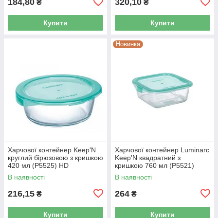
184,80
320,10
₴
₴
Купити
Купити
Новинка
Харчової контейнер Keep'N
Харчової контейнер Luminarc
круглий бірюзовою з кришкою
Keep'N квадратний з
420 мл (P5525) HD
кришкою 760 мл (P5521)
В наявності
В наявності
216,15
264
₴
₴
Купити
Купити