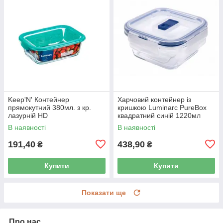
Keep'N' Контейнер
Харчовий контейнер із
прямокутний 380мл. з кр.
кришкою Luminarc PureBox
лазурній HD
квадратний синій 1220мл
P3552
В наявності
В наявності
191,40
438,90
₴
₴
Купити
Купити
Показати ще
Про нас