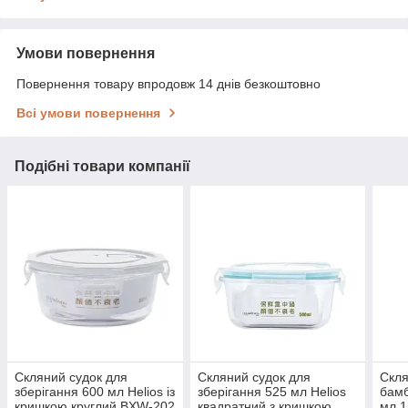
Умови повернення
Повернення товару впродовж 14 днів безкоштовно
Всі умови повернення
Подібні товари компанії
Скляний судок для
Скляний судок для
Скля
зберігання 600 мл Helios із
зберігання 525 мл Helios
бам
кришкою круглий BXW-202
квадратний з кришкою
мл 1