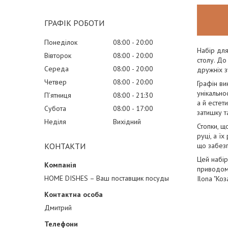
ГРАФІК РОБОТИ
Понеділок
08:00
20:00
Набір для
Вівторок
08:00
20:00
столу. До
Середа
08:00
20:00
дружніх з
Четвер
08:00
20:00
Графін ви
унікально
Пʼятниця
08:00
21:30
а й естет
Субота
08:00
17:00
затишку т
Неділя
Вихідний
Стопки, щ
руці, а ї
що забезп
КОНТАКТИ
Цей набір
приводом 
HOME DISHES – Ваш поставщик посуды
Ilona "Ко
Дмитрий