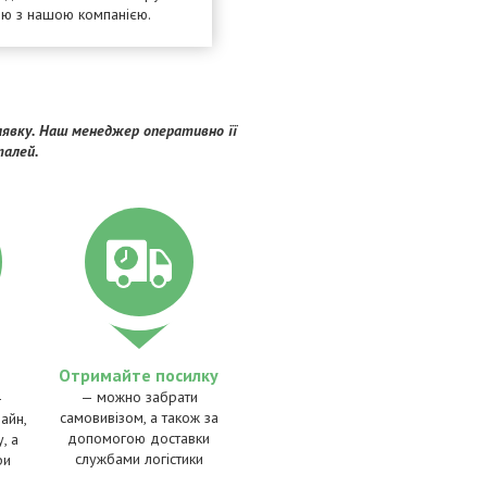
ею з нашою компанією.
явку. Наш менеджер оперативно її
талей.
Отримайте посилку
— можно забрати
—
самовивізом, а також за
айн,
допомогою доставки
, а
службами логістики
ри