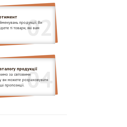
02
ртимент
менувань продукції. Ви
ете ті товари, які вам
04
аталогу продукції
имо за світовими
у ви можете розраховувати
ші пропозиції.