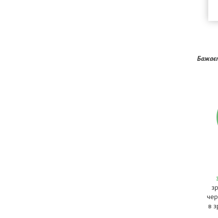
Бажаєт
з
чер
в з