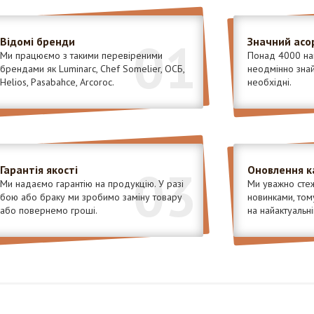
01
Відомі бренди
Значний асо
Ми працюємо з такими перевіреними
Понад 4000 най
брендами як Luminarc, Chef Somelier, ОСБ,
неодмінно знайд
Helios, Pasabahce, Arcoroc.
необхідні.
03
Гарантія якості
Оновлення к
Ми надаємо гарантію на продукцію. У разі
Ми уважно стеж
бою або браку ми зробимо заміну товару
новинками, том
або повернемо гроші.
на найактуальні