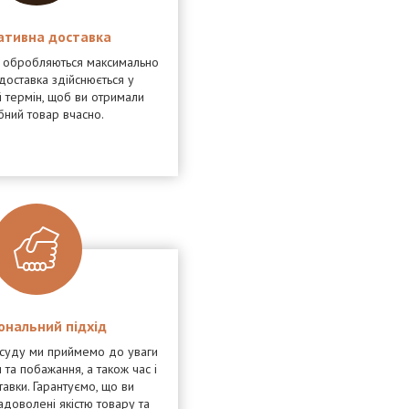
ативна доставка
я обробляються максимально
доставка здійснюється у
 термін, щоб ви отримали
бний товар вчасно.
ональний підхід
осуду ми приймемо до уваги
 та побажання, а також час і
тавки. Гарантуємо, що ви
адоволені якістю товару та