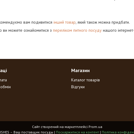
комендуємо вам подивитися
інший товар
, який також можна придбати.
го ви можете ознайомитися з
переліком питного посуду
нашого інтернет-
аці
Магазин
лата
Каталог товарів
 обмін
Відгуки
Сайт створений на маркетплейсі
Prom.ua
HOME DISHES – Ваш поставщик посуды |
Поскаржитися на контент
|
Політика конфіден