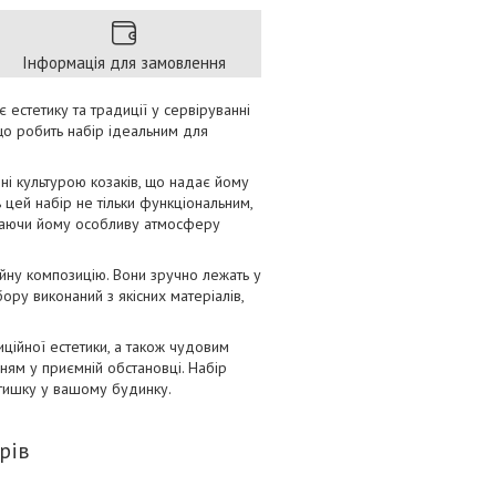
Інформація для замовлення
є естетику та традиції у сервіруванні
що робить набір ідеальним для
ні культурою козаків, що надає йому
ь цей набір не тільки функціональним,
одаючи йому особливу атмосферу
йну композицію. Вони зручно лежать у
ору виконаний з якісних матеріалів,
ційної естетики, а також чудовим
ням у приємній обстановці. Набір
затишку у вашому будинку.
рів