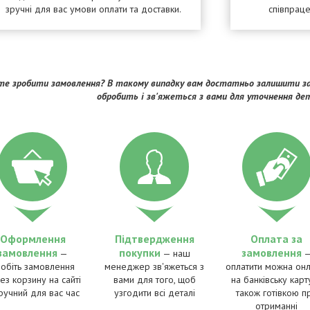
зручні для вас умови оплати та доставки.
співпрац
е зробити замовлення? В такому випадку вам достатньо залишити за
обробить і зв'яжеться з вами для уточнення де
Оформлення
Підтвердження
Оплата за
замовлення
покупки
замовлення
—
— наш
робіть замовлення
менеджер зв'яжеться з
оплатити можна онл
ез корзину на сайті
вами для того, щоб
на банківську карту
ручний для вас час
узгодити всі деталі
також готівкою п
отриманні