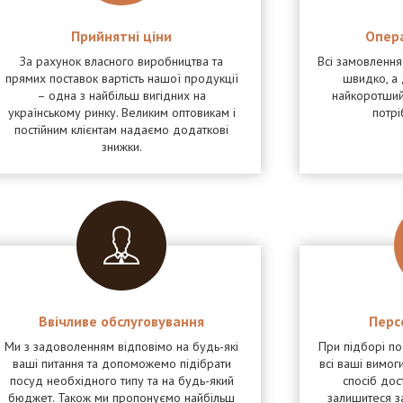
Прийнятні ціни
Опер
За рахунок власного виробництва та
Всі замовленн
прямих поставок вартість нашої продукції
швидко, а 
– одна з найбільш вигідних на
найкоротший
українському ринку. Великим оптовикам і
потрі
постійним клієнтам надаємо додаткові
знижки.
Ввічливе обслуговування
Перс
Ми з задоволенням відповімо на будь-які
При підборі п
ваші питання та допоможемо підібрати
всі ваші вимоги
посуд необхідного типу та на будь-який
спосіб дос
бюджет. Також ми пропонуємо найбільш
залишитеся з