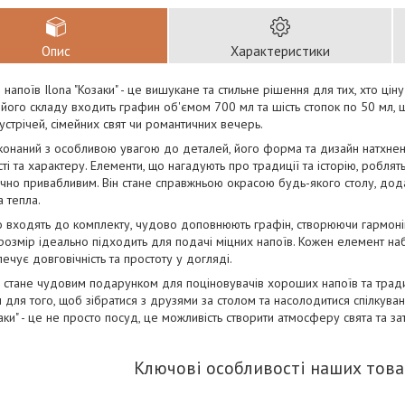
Опис
Характеристики
 напоїв Ilona "Козаки" - це вишукане та стильне рішення для тих, хто ціну
 його складу входить графин об'ємом 700 мл та шість стопок по 50 мл, 
устрічей, сімейних свят чи романтичних вечерь.
конаний з особливою увагою до деталей, його форма та дизайн натхнен
сті та характеру. Елементи, що нагадують про традиції та історію, роблят
ично привабливим. Він стане справжньою окрасою будь-якого столу, д
а тепла.
о входять до комплекту, чудово доповнюють графін, створюючи гармоні
х розмір ідеально підходить для подачі міцних напоїв. Кожен елемент наб
ечує довговічність та простоту у догляді.
 стане чудовим подарунком для поціновувачів хороших напоїв та тради
для того, щоб зібратися з друзями за столом та насолодитися спілкуван
заки" - це не просто посуд, це можливість створити атмосферу свята та 
Ключові особливості наших това