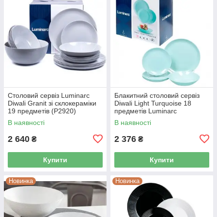
Столовий сервіз Luminarc
Блакитний столовий сервіз
Diwali Granit зі склокераміки
Diwali Light Turquoise 18
19 предметів (P2920)
предметів Luminarc
склокераміка P2963
В наявності
В наявності
2 640
2 376
₴
₴
Купити
Купити
Новинка
Новинка