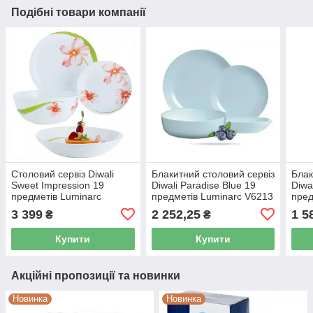
Подібні товари компанії
Столовий сервіз Diwali
Блакитний столовий сервіз
Блак
Sweet Impression 19
Diwali Paradise Blue 19
Diwa
предметів Luminarc
предметів Luminarc V6213
пред
(P7078) HD
3 399
2 252,25
1 5
₴
₴
Купити
Купити
Акційні пропозиції та новинки
Новинка
Новинка