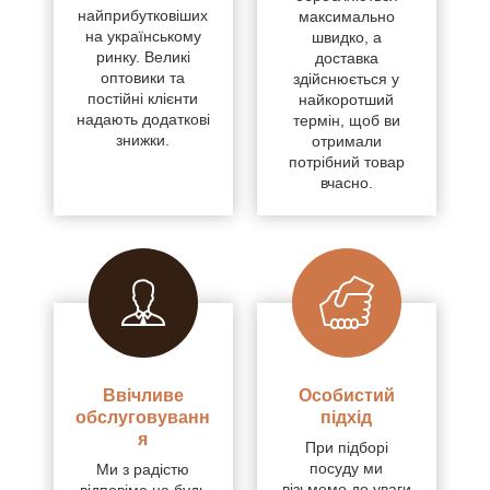
найприбутковіших
максимально
на українському
швидко, а
ринку. Великі
доставка
оптовики та
здійснюється у
постійні клієнти
найкоротший
надають додаткові
термін, щоб ви
знижки.
отримали
потрібний товар
вчасно.
Ввічливе
Особистий
обслуговуванн
підхід
я
При підборі
посуду ми
Ми з радістю
візьмемо до уваги