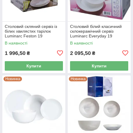
Столовий скляний сервіз із
Столовий білий класичний
білих хвилястих тарілок
склокерамічний сервіз
Luminarc Feston 19
Luminarc Everyday 19
предметів (14977)
предметів (G0567)
В наявності
В наявності
1 996,50
2 095,50
₴
₴
Купити
Купити
Новинка
Новинка