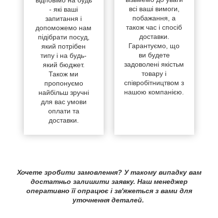
відповімо на будь
всі ваші вимоги,
- які ваші
побажання, а
запитання і
також час і спосіб
допоможемо нам
доставки.
підібрати посуд,
Гарантуємо, що
який потрібен
ви будете
типу і на будь-
задоволені якістьм
який бюджет.
товару і
Також ми
співробітництвом з
пропонуємо
нашою компанією.
найбільш зручні
для вас умови
оплати та
доставки.
Хочете зробити замовлення? У такому випадку вам
достатньо залишити заявку. Наш менеджер
оперативно її опрацює і зв'яжеться з вами для
уточнення деталей.