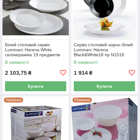
Білий столовий сервіз
Сервіз столовий чорно-білий
Luminarc Harena White
Luminarc Harena
склокераміка 19 предметів
Black&White18 пр N1518
(L3271)
В наявності
В наявності
2 103,75
1 914
₴
₴
Купити
Купити
Новинка
Новинка