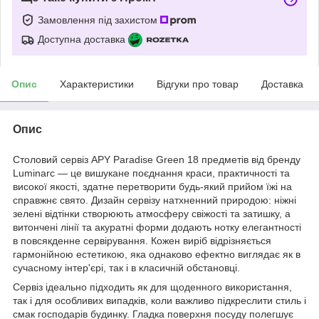
Замовлення під захистом
Доступна доставка
Опис
Характеристики
Відгуки про товар
Доставка
Опис
Столовий сервіз APY Paradise Green 18 предметів від бренду
Luminarc — це вишукане поєднання краси, практичності та
високої якості, здатне перетворити будь-який прийом їжі на
справжнє свято. Дизайн сервізу натхненний природою: ніжні
зелені відтінки створюють атмосферу свіжості та затишку, а
витончені лінії та акуратні форми додають нотку елегантності
в повсякденне сервірування. Кожен виріб відрізняється
гармонійною естетикою, яка однаково ефектно виглядає як в
сучасному інтер'єрі, так і в класичній обстановці.
Сервіз ідеально підходить як для щоденного використання,
так і для особливих випадків, коли важливо підкреслити стиль і
смак господарів будинку. Гладка поверхня посуду полегшує