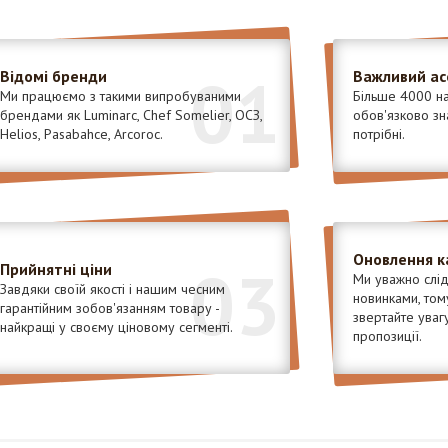
01
Відомі бренди
Важливий а
Ми працюємо з такими випробуваними
Більше 4000 на
брендами як Luminarc, Chef Somelier, ОСЗ,
обов'язково зна
Helios, Pasabahce, Arcoroc.
потрібні.
Оновлення к
03
Прийнятні ціни
Ми уважно слід
Завдяки своїй якості і нашим чесним
новинками, том
гарантійним зобов'язанням товару -
звертайте увагу
найкращі у своєму ціновому сегменті.
пропозиції.