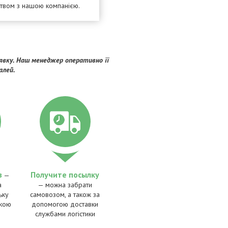
цтвом з нашою компанією.
вку. Наш менеджер оперативно її
алей.
з
Получите посылку
—
а
— можна забрати
ьку
самовозом, а також за
вкою
допомогою доставки
службами логістики