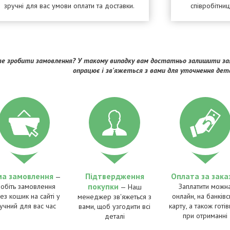
зручні для вас умови оплати та доставки.
співробітни
е зробити замовлення? У такому випадку вам достатньо залишити зая
опрацює і зв'яжеться з вами для уточнення дет
ма замовлення
Підтвердження
Оплата за зака
—
покупки
обіть замовлення
Заплатити можн
— Наш
ез кошик на сайті у
онлайн, на банківс
менеджер зв'яжеться з
учний для вас час
карту, а також готі
вами, щоб узгодити всі
при отриманні
деталі