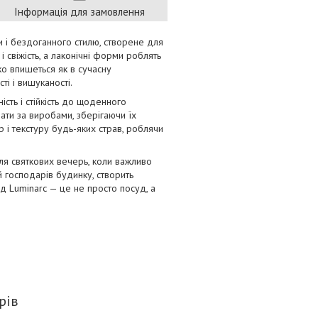
Інформація для замовлення
и і бездоганного стилю, створене для
 і свіжість, а лаконічні форми роблять
ко впишеться як в сучасну
ті і вишуканості.
сть і стійкість до щоденного
ати за виробами, зберігаючи їх
 і текстуру будь-яких страв, роблячи
для святкових вечерь, коли важливо
й господарів будинку, створить
д Luminarc — це не просто посуд, а
рів