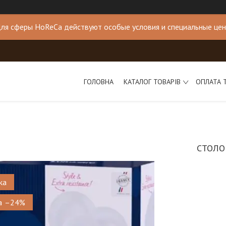
ля сферы HoReCa действуют особые условия и специальные це
ГОЛОВНА
КАТАЛОГ ТОВАРІВ
ОПЛАТА 
СТОЛО
ка
–24%