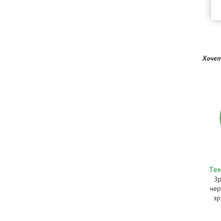
Хочет
Те
Зр
чер
зр