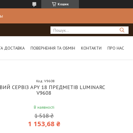
Кошик
ны
ТА ДОСТАВКА
ПОВЕРНЕННЯ ТА ОБМІН
КОНТАКТИ
ПРО НАС
Код:
V9608
ВИЙ СЕРВІЗ APY 18 ПРЕДМЕТІВ LUMINARC
V9608
В наявності
1 518 ₴
1 153,68 ₴