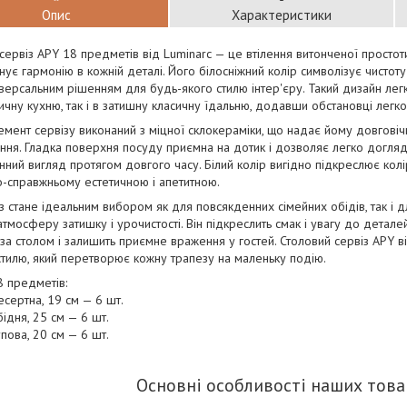
Опис
Характеристики
сервіз APY 18 предметів від Luminarc — це втілення витонченої простот
цінує гармонію в кожній деталі. Його білосніжний колір символізує чистоту
іверсальним рішенням для будь-якого стилю інтер'єру. Такий дизайн лег
тичну кухню, так і в затишну класичну їдальню, додавши обстановці легкос
мент сервізу виконаний з міцної склокераміки, що надає йому довговічні
ння. Гладка поверхня посуду приємна на дотик і дозволяє легко догляд
ний вигляд протягом довгого часу. Білий колір вигідно підкреслює колір
-справжньому естетичною і апетитною.
з стане ідеальним вибором як для повсякденних сімейних обідів, так і 
атмосферу затишку і урочистості. Він підкреслить смак і увагу до детале
за столом і залишить приємне враження у гостей. Столовий сервіз APY ві
тилю, який перетворює кожну трапезу на маленьку подію.
8 предметів:
есертна, 19 см — 6 шт.
бідня, 25 см — 6 шт.
упова, 20 см — 6 шт.
Основні особливості наших това