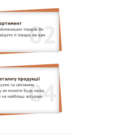
02
сортимент
йсмачніших товарів. Ви
йдете ті товари, які вам
аталогу продукції
04
уємо за світовими
у ви можете Будь ласка,
 на найбільш актуальні