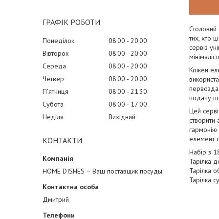
ГРАФІК РОБОТИ
Столовий 
тих, хто 
Понеділок
08:00
20:00
сервіз ун
Вівторок
08:00
20:00
мінімаліс
Середа
08:00
20:00
Кожен еле
Четвер
08:00
20:00
використа
первоздан
Пʼятниця
08:00
21:30
подачу по
Субота
08:00
17:00
Цей серві
Неділя
Вихідний
створити 
гармонію 
елемент с
КОНТАКТИ
Набір з 1
Тарілка д
Тарілка о
HOME DISHES – Ваш поставщик посуды
Тарілка с
Дмитрий