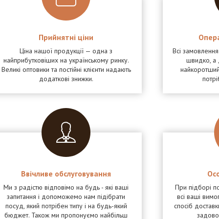
Прийнятні ціни
Опер
Ціна нашої продукції — одна з
Всі замовленн
найприбутковіших на українському ринку.
швидко, а 
Великі оптовики та постійні клієнти надають
найкоротший
додаткові знижки.
потрі
Ввічливе обслуговування
Осо
Ми з радістю відповімо на будь - які ваші
При підборі п
запитання і допоможемо нам підібрати
всі ваші вимог
посуд, який потрібен типу і на будь-який
спосіб доставк
бюджет. Також ми пропонуємо найбільш
задовол