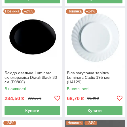
Новинка
–24%
Новинка
–24%
Блюдо овальне Luminarc
Біла закусочна тарілка
склокераміка Diwali Black 33
Luminarc Cadix 195 мм
см (P0866)
(Н4129)
В наявності
В наявності
234,50
68,70
₴
₴
308,55 ₴
90,40 ₴
Купити
Купити
–24%
Новинка
–24%