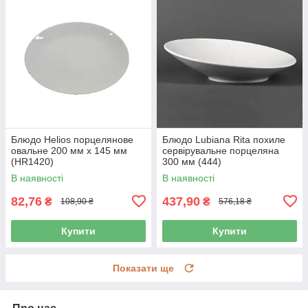
Блюдо Helios порцелянове
Блюдо Lubiana Rita похиле
овальне 200 мм х 145 мм
сервірувальне порцеляна
(HR1420)
300 мм (444)
В наявності
В наявності
82,76
437,90
₴
₴
108,90 ₴
576,18 ₴
Купити
Купити
Показати ще