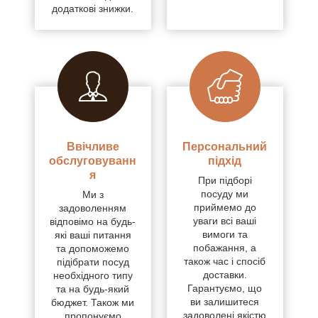
додаткові знижки.
Ввічливе
Персональний
обслуговуванн
підхід
я
При підборі
посуду ми
Ми з
приймемо до
задоволенням
уваги всі ваші
відповімо на будь-
вимоги та
які ваші питання
побажання, а
та допоможемо
також час і спосіб
підібрати посуд
доставки.
необхідного типу
Гарантуємо, що
та на будь-який
ви залишитеся
бюджет. Також ми
задоволені якістю
пропонуємо