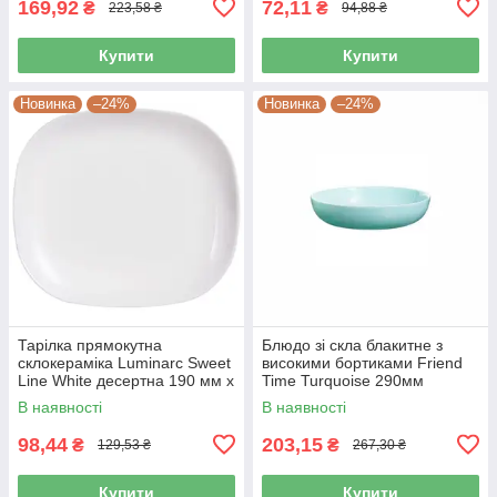
169,92
72,11
₴
₴
223,58 ₴
94,88 ₴
Купити
Купити
Новинка
–24%
Новинка
–24%
Тарілка прямокутна
Блюдо зі скла блакитне з
склокераміка Luminarc Sweet
високими бортиками Friend
Line White десертна 190 мм х
Time Turquoise 290мм
210 мм (J0561)
Luminarc (P6362)
В наявності
В наявності
98,44
203,15
₴
₴
129,53 ₴
267,30 ₴
Купити
Купити