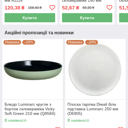
мм A1114
склокераміки 190 мм
скло
(G0565)
120,38
52,67
51,
₴
₴
158,40 ₴
69,30 ₴
Купити
Купити
Акційні пропозиції та новинки
Новинка
–24%
Новинка
–24%
Блюдо Luminarc кругле з
Плоска тарілка Diwali біла
бортом склокераміка Vicky
підставна Luminarc 250 мм
Soft Green 210 мм (Q8584)
(D6905)
В наявності
В наявності