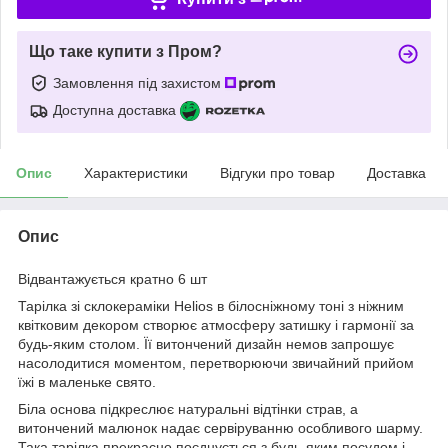
Що таке купити з Пром?
Замовлення під захистом
Доступна доставка
Опис
Характеристики
Відгуки про товар
Доставка
Опис
Відвантажується кратно 6 шт
Тарілка зі склокераміки Helios в білосніжному тоні з ніжним
квітковим декором створює атмосферу затишку і гармонії за
будь-яким столом. Її витончений дизайн немов запрошує
насолодитися моментом, перетворюючи звичайний прийом
їжі в маленьке свято.
Біла основа підкреслює натуральні відтінки страв, а
витончений малюнок надає сервіруванню особливого шарму.
Така тарілка прекрасно поєднується з будь-яким посудом і