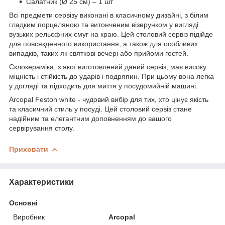
Салатник (Ø 25 см) – 1 шт
Всі предмети сервізу виконані в класичному дизайні, з білим
гладким порцеляною та витонченим візерунком у вигляді
вузьких рельєфних смуг на краю. Цей столовий сервіз підійде
для повсякденного використання, а також для особливих
випадків, таких як святкові вечері або прийоми гостей.
Склокераміка, з якої виготовлений даний сервіз, має високу
міцність і стійкість до ударів і подряпин. При цьому вона легка
у догляді та підходить для миття у посудомийній машині.
Arcopal Feston white - чудовий вибір для тих, хто цінує якість
та класичний стиль у посуді. Цей столовий сервіз стане
надійним та елегантним доповненням до вашого
сервірування столу.
Приховати
Характеристики
Основні
Виробник
Arcopal