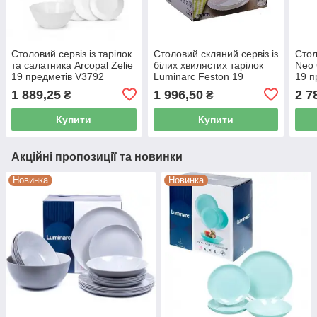
Столовий сервіз із тарілок
Столовий скляний сервіз із
Стол
та салатника Arcopal Zelie
білих хвилястих тарілок
Neo 
19 предметів V3792
Luminarc Feston 19
19 п
предметів (14977)
1 889,25
1 996,50
2 7
₴
₴
Купити
Купити
Акційні пропозиції та новинки
Новинка
Новинка