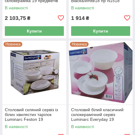
склокераміка 19 предметів
Black&White18 пр N1518
(L3271)
В наявності
В наявності
2 103,75
1 914
₴
₴
Купити
Купити
Новинка
Новинка
Столовий скляний сервіз із
Столовий білий класичний
білих хвилястих тарілок
склокерамічний сервіз
Luminarc Feston 19
Luminarc Everyday 19
предметів (14977)
предметів (G0567)
В наявності
В наявності