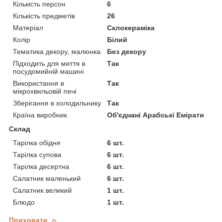
Кількість персон
6
Кількість предметів
26
Матеріал
Склокераміка
Колір
Білий
Тематика декору, малюнка
Без декору
Підходить для миття в
Так
посудомийній машині
Використання в
Так
мікрохвильовій печі
Зберігання в холодильнику
Так
Країна виробник
Об'єднані Арабські Емірати
Склад
Тарілка обідня
6 шт.
Тарілка супова
6 шт.
Тарілка десертна
6 шт.
Салатник маленький
6 шт.
Салатник великий
1 шт.
Блюдо
1 шт.
Приховати