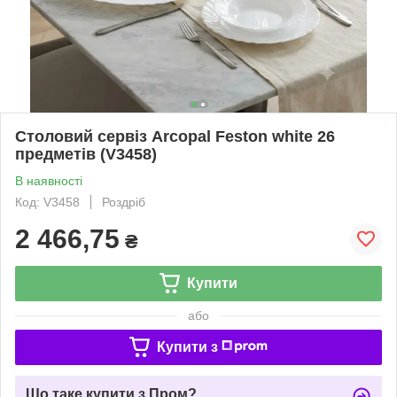
Столовий сервіз Arcopal Feston white 26
предметів (V3458)
В наявності
Код: V3458
Роздріб
2 466,75
₴
Купити
або
Купити з
Що таке купити з Пром?