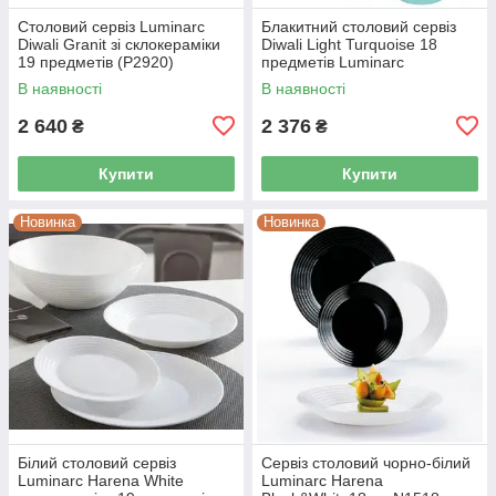
Столовий сервіз Luminarc
Блакитний столовий сервіз
Diwali Granit зі склокераміки
Diwali Light Turquoise 18
19 предметів (P2920)
предметів Luminarc
склокераміка P2963
В наявності
В наявності
2 640
2 376
₴
₴
Купити
Купити
Новинка
Новинка
Білий столовий сервіз
Сервіз столовий чорно-білий
Luminarc Harena White
Luminarc Harena