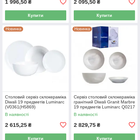
1 996,50
2 095,50
₴
₴
Купити
Купити
Новинка
Новинка
Столовий сервіз склокераміка
Сервіз столовий склокераміка
Diwali 19 предметів Luminarc
гранітний Diwali Granit Marbre
(V0361(H5869)
19 предметів Luminarc Q0217
В наявності
В наявності
2 615,25
2 829,75
₴
₴
Купити
Купити