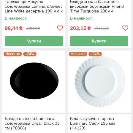
Тарілка прямокутна
Блюдо зі скла блакитне з
склокераміка Luminarc Sweet
високими бортиками Friend
Line White десертна 190 мм х
Time Turquoise 290мм
210 мм (J0561)
Luminarc (P6362)
В наявності
В наявності
98,44
203,15
₴
₴
129,53 ₴
267,30 ₴
Купити
Купити
Новинка
–24%
Новинка
–24%
Блюдо овальне Luminarc
Біла закусочна тарілка
склокераміка Diwali Black 33
Luminarc Cadix 195 мм
см (P0866)
(Н4129)