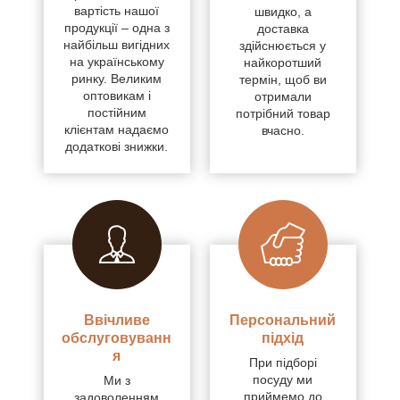
вартість нашої
швидко, а
продукції – одна з
доставка
найбільш вигідних
здійснюється у
на українському
найкоротший
ринку. Великим
термін, щоб ви
оптовикам і
отримали
постійним
потрібний товар
клієнтам надаємо
вчасно.
додаткові знижки.
Ввічливе
Персональний
обслуговуванн
підхід
я
При підборі
посуду ми
Ми з
приймемо до
задоволенням