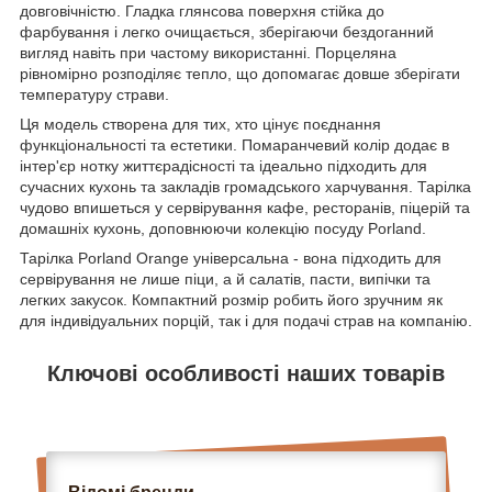
довговічністю. Гладка глянсова поверхня стійка до
фарбування і легко очищається, зберігаючи бездоганний
вигляд навіть при частому використанні. Порцеляна
рівномірно розподіляє тепло, що допомагає довше зберігати
температуру страви.
Ця модель створена для тих, хто цінує поєднання
функціональності та естетики. Помаранчевий колір додає в
інтер'єр нотку життєрадісності та ідеально підходить для
сучасних кухонь та закладів громадського харчування. Тарілка
чудово впишеться у сервірування кафе, ресторанів, піцерій та
домашніх кухонь, доповнюючи колекцію посуду Porland.
Тарілка Porland Orange універсальна - вона підходить для
сервірування не лише піци, а й салатів, пасти, випічки та
легких закусок. Компактний розмір робить його зручним як
для індивідуальних порцій, так і для подачі страв на компанію.
Ключові особливості наших товарів