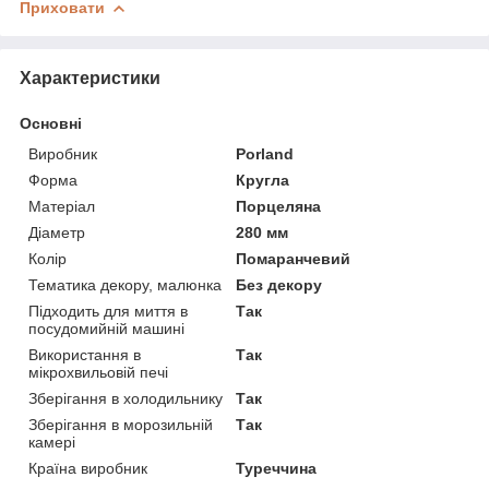
Приховати
Характеристики
Основні
Виробник
Porland
Форма
Кругла
Матеріал
Порцеляна
Діаметр
280 мм
Колір
Помаранчевий
Тематика декору, малюнка
Без декору
Підходить для миття в
Так
посудомийній машині
Використання в
Так
мікрохвильовій печі
Зберігання в холодильнику
Так
Зберігання в морозильній
Так
камері
Країна виробник
Туреччина