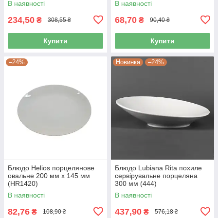
В наявності
В наявності
234,50
68,70
₴
₴
308,55 ₴
90,40 ₴
Купити
Купити
–24%
Новинка
–24%
Блюдо Helios порцелянове
Блюдо Lubiana Rita похиле
овальне 200 мм х 145 мм
сервірувальне порцеляна
(HR1420)
300 мм (444)
В наявності
В наявності
82,76
437,90
₴
₴
108,90 ₴
576,18 ₴