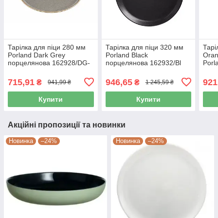
Тарілка для піци 280 мм
Тарілка для піци 320 мм
Тарі
Porland Dark Grey
Porland Black
Ora
порцелянова 162928/DG-
порцелянова 162932/Bl
Porl
6
715,91
946,65
921
₴
₴
941,99 ₴
1 245,59 ₴
Купити
Купити
Акційні пропозиції та новинки
Новинка
–24%
Новинка
–24%