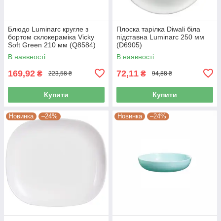
Блюдо Luminarc кругле з
Плоска тарілка Diwali біла
бортом склокераміка Vicky
підставна Luminarc 250 мм
Soft Green 210 мм (Q8584)
(D6905)
В наявності
В наявності
169,92
72,11
₴
₴
223,58 ₴
94,88 ₴
Купити
Купити
Новинка
–24%
Новинка
–24%