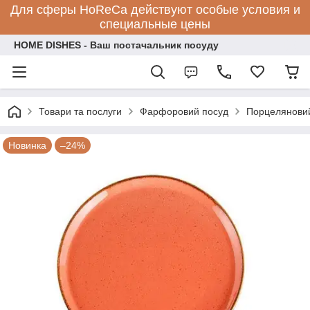
Для сферы HoReCa действуют особые условия и
специальные цены
HOME DISHES - Ваш постачальник посуду
Товари та послуги
Фарфоровий посуд
Порцеляновий
Новинка
–24%