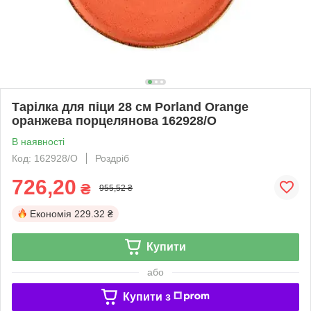
Тарілка для піци 28 см Porland Orange
оранжева порцелянова 162928/O
В наявності
Код: 162928/O
Роздріб
726,20
₴
955,52 ₴
Економія
229.32 ₴
Купити
або
Купити з