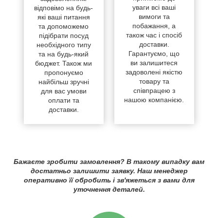
уваги всі ваші
відповімо на будь-
вимоги та
які ваші питання
побажання, а
та допоможемо
також час і спосіб
підібрати посуд
доставки.
необхідного типу
Гарантуємо, що
та на будь-який
ви залишитеся
бюджет. Також ми
задоволені якістю
пропонуємо
товару та
найбільш зручні
співпрацею з
для вас умови
нашою компанією.
оплати та
доставки.
Бажаєте зробити замовлення? В такому випадку вам
достатньо залишити заявку. Наш менеджер
оперативно її обробить і зв'яжеться з вами для
уточнення деталей.