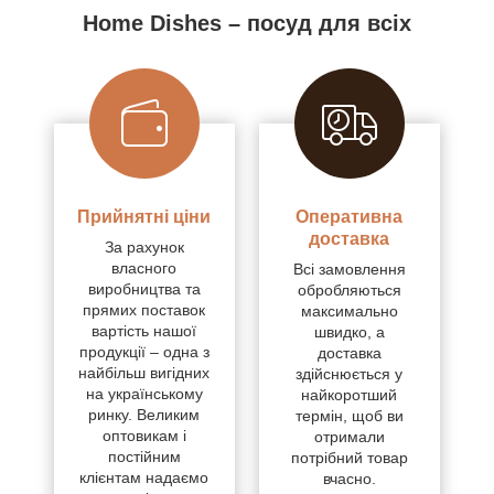
Home Dishes – посуд для всіх
Прийнятні ціни
Оперативна
доставка
За рахунок
власного
Всі замовлення
виробництва та
обробляються
прямих поставок
максимально
вартість нашої
швидко, а
продукції – одна з
доставка
найбільш вигідних
здійснюється у
на українському
найкоротший
ринку. Великим
термін, щоб ви
оптовикам і
отримали
постійним
потрібний товар
клієнтам надаємо
вчасно.