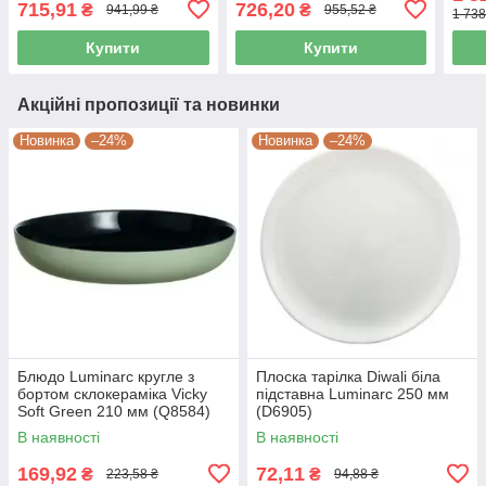
715,91
726,20
₴
₴
941,99 ₴
955,52 ₴
1 738
Купити
Купити
Акційні пропозиції та новинки
Новинка
–24%
Новинка
–24%
Блюдо Luminarc кругле з
Плоска тарілка Diwali біла
бортом склокераміка Vicky
підставна Luminarc 250 мм
Soft Green 210 мм (Q8584)
(D6905)
В наявності
В наявності
169,92
72,11
₴
₴
223,58 ₴
94,88 ₴