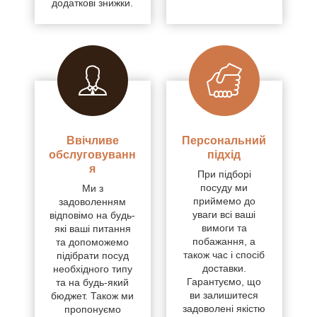
додаткові знижки.
Ввічливе
Персональний
обслуговуванн
підхід
я
При підборі
посуду ми
Ми з
приймемо до
задоволенням
уваги всі ваші
відповімо на будь-
вимоги та
які ваші питання
побажання, а
та допоможемо
також час і спосіб
підібрати посуд
доставки.
необхідного типу
Гарантуємо, що
та на будь-який
ви залишитеся
бюджет. Також ми
задоволені якістю
пропонуємо