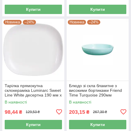
Купити
Купити
Новинка
–24%
Новинка
–24%
Тарілка прямокутна
Блюдо зі скла блакитне з
склокераміка Luminarc Sweet
високими бортиками Friend
Line White десертна 190 мм х
Time Turquoise 290мм
210 мм (J0561)
Luminarc (P6362)
В наявності
В наявності
98,44
203,15
₴
₴
129,53 ₴
267,30 ₴
Купити
Купити