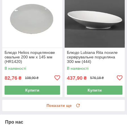
Блюдо Helios порцелянове
Блюдо Lubiana Rita похиле
овальне 200 мм х 145 мм
сервірувальне порцеляна
(HR1420)
300 мм (444)
В наявності
В наявності
82,76
437,90
₴
₴
108,90 ₴
576,18 ₴
Купити
Купити
Показати ще
Про нас