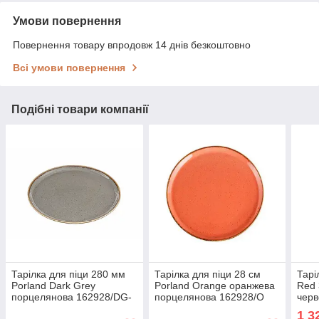
Умови повернення
Повернення товару впродовж 14 днів безкоштовно
Всі умови повернення
Подібні товари компанії
Тарілка для піци 280 мм
Тарілка для піци 28 см
Тарі
Porland Dark Grey
Porland Orange оранжева
Red
порцелянова 162928/DG-
порцелянова 162928/O
черв
6
стол
1 3