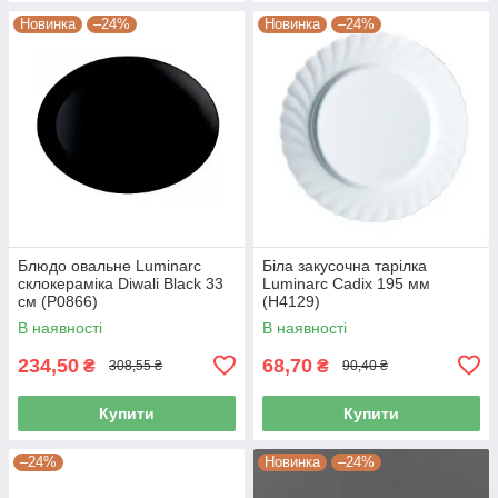
Новинка
–24%
Новинка
–24%
Блюдо овальне Luminarc
Біла закусочна тарілка
склокераміка Diwali Black 33
Luminarc Cadix 195 мм
см (P0866)
(Н4129)
В наявності
В наявності
234,50
68,70
₴
₴
308,55 ₴
90,40 ₴
Купити
Купити
–24%
Новинка
–24%