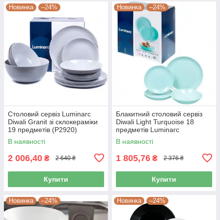
Новинка
–24%
Новинка
–24%
Столовий сервіз Luminarc
Блакитний столовий сервіз
Diwali Granit зі склокераміки
Diwali Light Turquoise 18
19 предметів (P2920)
предметів Luminarc
склокераміка P2963
В наявності
В наявності
2 006,40
1 805,76
₴
₴
2 640 ₴
2 376 ₴
Купити
Купити
Новинка
–24%
Новинка
–24%