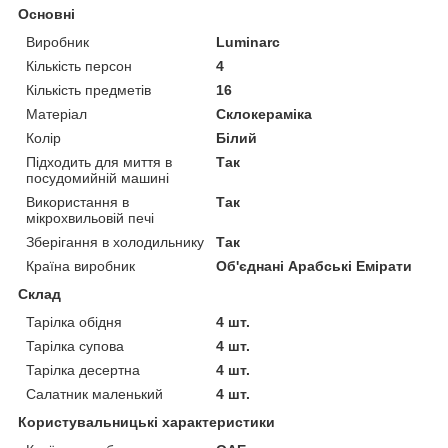
Основні
Виробник
Luminarc
Кількість персон
4
Кількість предметів
16
Матеріал
Склокераміка
Колір
Білий
Підходить для миття в
Так
посудомийній машині
Використання в
Так
мікрохвильовій печі
Зберігання в холодильнику
Так
Країна виробник
Об'єднані Арабські Емірати
Склад
Тарілка обідня
4 шт.
Тарілка супова
4 шт.
Тарілка десертна
4 шт.
Салатник маленький
4 шт.
Користувальницькі характеристики