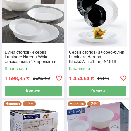
Білий столовий сервіз
Сервіз столовий чорно-білий
Luminarc Harena White
Luminarc Harena
склокераміка 19 предметів
Black&White18 пр N1518
(L3271)
В наявності
В наявності
1 598,85
1 454,64
₴
₴
2 103,75 ₴
1 914 ₴
Купити
Купити
Новинка
–24%
Новинка
–24%