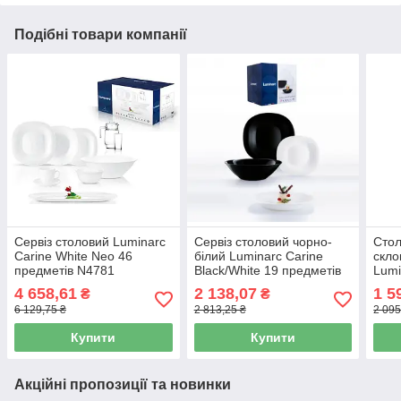
Подібні товари компанії
Сервіз столовий Luminarc
Сервіз столовий чорно-
Стол
Carine White Neo 46
білий Luminarc Carine
скло
предметів N4781
Black/White 19 предметів
Lumi
N1491(V8305)
пред
4 658,61
2 138,07
1 5
₴
₴
6 129,75 ₴
2 813,25 ₴
2 095
Купити
Купити
Акційні пропозиції та новинки