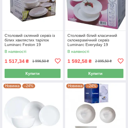
Столовий скляний сервіз із
Столовий білий класичний
білих хвилястих тарілок
склокерамічний сервіз
Luminarc Feston 19
Luminarc Everyday 19
предметів (14977)
предметів (G0567)
В наявності
В наявності
1 517,34
1 592,58
₴
₴
1 996,50 ₴
2 095,50 ₴
Купити
Купити
Новинка
–24%
Новинка
–24%