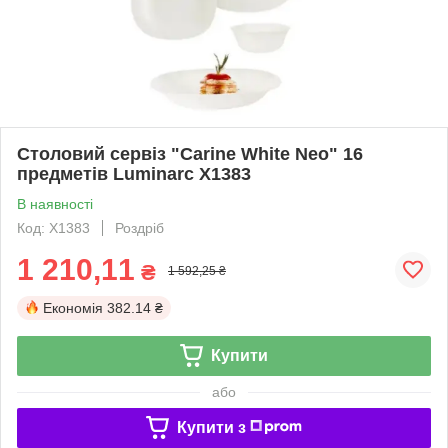
Столовий сервіз "Carine White Neo" 16
предметів Luminarc X1383
В наявності
Код: X1383
Роздріб
1 210,11
₴
1 592,25 ₴
Економія
382.14 ₴
Купити
або
Купити з