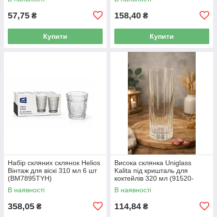
57,75
158,40
₴
₴
Купити
Купити
Набір скляних склянок Helios
Висока склянка Uniglass
Вінтаж для віскі 310 мл 6 шт
Kalita під кришталь для
(BM7895TYH)
коктейлів 320 мл (91520-
МС12/sl)
В наявності
В наявності
358,05
114,84
₴
₴