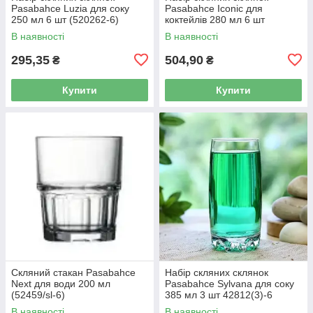
Pasabahce Luzia для соку
Pasabahce Iconic для
250 мл 6 шт (520262-6)
коктейлів 280 мл 6 шт
(420112-6)
В наявності
В наявності
295,35
504,90
₴
₴
Купити
Купити
Скляний стакан Pasabahce
Набір скляних склянок
Next для води 200 мл
Pasabahce Sylvana для соку
(52459/sl-6)
385 мл 3 шт 42812(3)-6
В наявності
В наявності