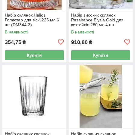
Набір склянок Helios
Набір високих склянок
Голдстар для віскі 225 мл 6
Pasabahce Elysia Gold для
шт (DM344-3)
коктейлів 280 мл 4 шт
(520125G-6)
В наявності
В наявності
354,75
910,80
₴
₴
Купити
Купити
Набір скляних склянок
Набір скляних склянок