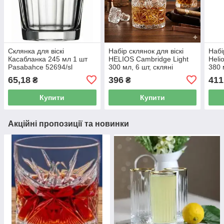
Склянка для віскі
Набір склянок для віскі
Набі
Касабланка 245 мл 1 шт
HELIOS Cambridge Light
Heli
Pasabahce 52694/sl
300 мл, 6 шт, скляні
380 
келихи для віскі та
65,18
396
411
₴
₴
коктейлів DM331-3
Купити
Купити
Акційні пропозиції та новинки