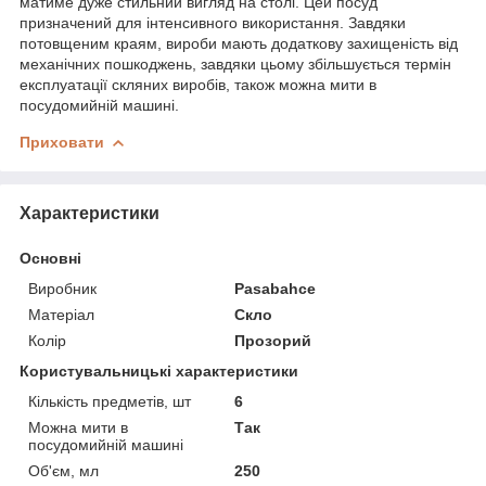
матиме дуже стильний вигляд на столі. Цей посуд
призначений для інтенсивного використання. Завдяки
потовщеним краям, вироби мають додаткову захищеність від
механічних пошкоджень, завдяки цьому збільшується термін
експлуатації скляних виробів, також можна мити в
посудомийній машині.
Приховати
Характеристики
Основні
Виробник
Pasabahce
Матеріал
Скло
Колір
Прозорий
Користувальницькі характеристики
Кількість предметів, шт
6
Можна мити в
Так
посудомийній машині
Об'єм, мл
250