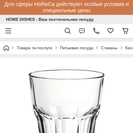
Для сферы HoReCa действуют особые условия и
специальные цены
HOME DISHES - Ваш постачальник посуду
Товари та послуги
Питьевая посуда
Стаканы
Кас